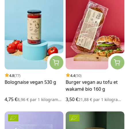
4.8
(77)
4.4
(50)
Bolognaise vegan 530 g
Burger vegan au tofu et
wakamé bio 160 g
4,75 €
3,50 €
8,96 €
par
1 kilogramme
21,88 €
par
1 kilogramme