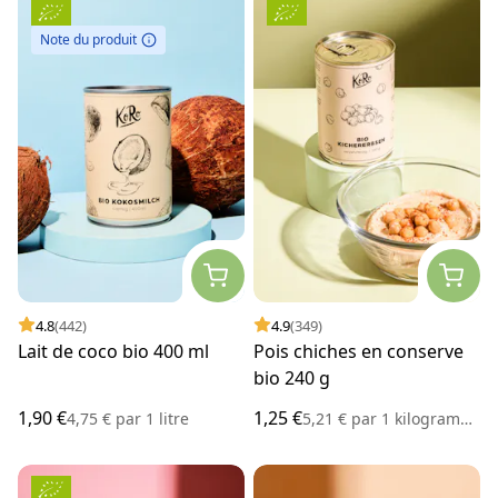
Note du produit
4.8
(442)
4.9
(349)
Lait de coco bio 400 ml
Pois chiches en conserve
bio 240 g
1,90 €
1,25 €
4,75 €
par
1 litre
5,21 €
par
1 kilogramme