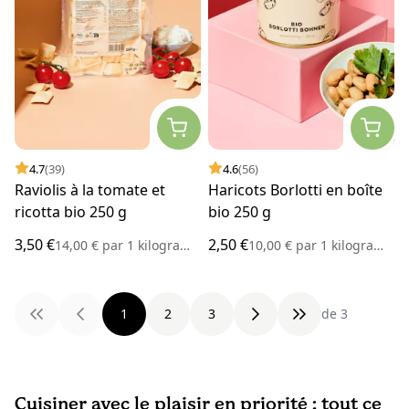
4.7
(39)
4.6
(56)
Raviolis à la tomate et
Haricots Borlotti en boîte
ricotta bio 250 g
bio 250 g
3,50 €
2,50 €
14,00 €
par
1 kilogramme
10,00 €
par
1 kilogramme
1
2
3
de 3
Cuisiner avec le plaisir en priorité : tout ce