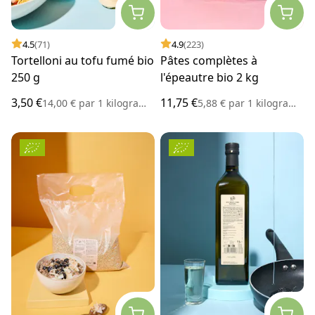
4.5
(71)
4.9
(223)
Tortelloni au tofu fumé bio
Pâtes complètes à
250 g
l'épeautre bio 2 kg
3,50 €
11,75 €
14,00 €
par
1 kilogramme
5,88 €
par
1 kilogramme