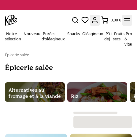
0,00 €
Notre
Nouveau
Purées
Snacks
Oléagineux
P'tit
Fruits
Proté
sélection
d'oléagineux
dej
secs
&
vitami
Épicerie salée
Épicerie salée
Alternatives au
fromage et à la viande
Riz
P