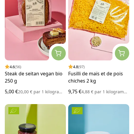
4.6
(56)
4.8
(97)
Steak de seitan vegan bio
Fusilli de maïs et de pois
250 g
chiches 2 kg
5,00 €
9,75 €
20,00 €
par
1 kilogramme
4,88 €
par
1 kilogramme