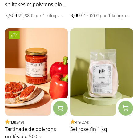
shiitakés et poivrons bio
160 g
3,50 €
3,00 €
21,88 €
par
1 kilogramme
15,00 €
par
1 kilogramme
4.8
(249)
4.9
(274)
Tartinade de poivrons
Sel rose fin 1 kg
grillés bio 500 g