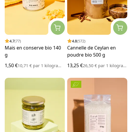
4.7
(77)
4.8
(572)
Maïs en conserve bio 140
Cannelle de Ceylan en
g
poudre bio 500 g
1,50 €
13,25 €
10,71 €
par
1 kilogramme
26,50 €
par
1 kilogramme