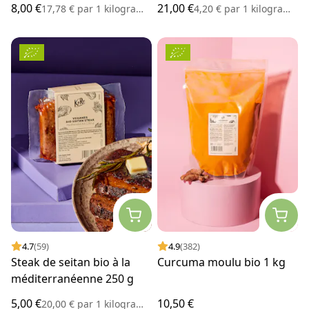
8,00 €
21,00 €
17,78 €
par
1 kilogramme
4,20 €
par
1 kilogramme
4.7
(59)
4.9
(382)
Steak de seitan bio à la
Curcuma moulu bio 1 kg
méditerranéenne 250 g
5,00 €
10,50 €
20,00 €
par
1 kilogramme