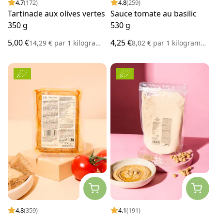
4.7
(172)
4.8
(259)
Tartinade aux olives vertes
Sauce tomate au basilic
350 g
530 g
5,00 €
4,25 €
14,29 €
par
1 kilogramme
8,02 €
par
1 kilogramme
4.8
(359)
4.1
(191)