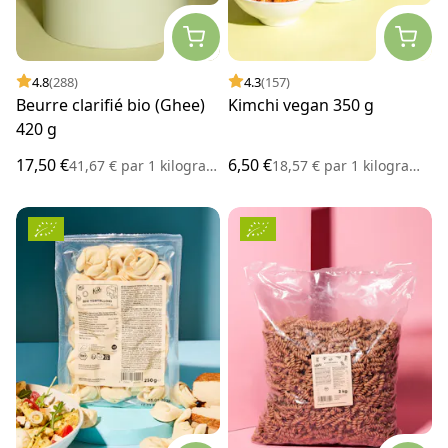
4.8
(288)
4.3
(157)
Beurre clarifié bio (Ghee)
Kimchi vegan 350 g
420 g
17,50 €
6,50 €
41,67 €
par
1 kilogramme
18,57 €
par
1 kilogramme