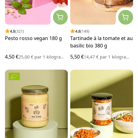
4.8
(321)
4.8
(149)
Pesto rosso vegan 180 g
Tartinade à la tomate et au
basilic bio 380 g
4,50 €
5,50 €
25,00 €
par
1 kilogramme
14,47 €
par
1 kilogramme