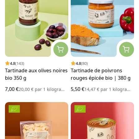
4.8
(143)
4.8
(80)
Tartinade aux olives noires
Tartinade de poivrons
bio 350 g
rouges épicée bio | 380 g
7,00 €
5,50 €
20,00 €
par
1 kilogramme
14,47 €
par
1 kilogramme