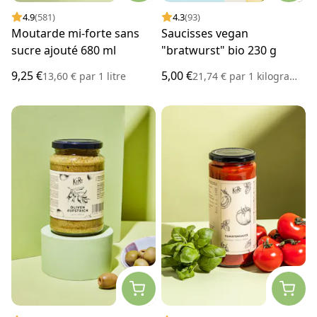
4.9
(581)
4.3
(93)
Moutarde mi-forte sans
Saucisses vegan
sucre ajouté 680 ml
"bratwurst" bio 230 g
9,25 €
5,00 €
13,60 €
par
1 litre
21,74 €
par
1 kilogramme