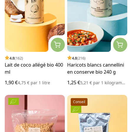
4.8
(162)
4.8
(216)
Lait de coco allégé bio 400
Haricots blancs cannellini
ml
en conserve bio 240 g
1,90 €
1,25 €
4,75 €
par
1 litre
5,21 €
par
1 kilogramme
Conseil