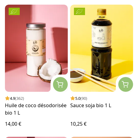
4.9
(362)
5.0
(90)
Huile de coco désodorisée
Sauce soja bio 1 L
bio 1 L
14,00 €
10,25 €