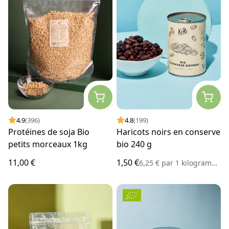
4.9
(396)
4.8
(199)
Protéines de soja Bio
Haricots noirs en conserve
petits morceaux 1kg
bio 240 g
11,00 €
1,50 €
6,25 €
par
1 kilogramme