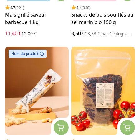
4.7
(221)
4.4
(340)
Maïs grillé saveur
Snacks de pois soufflés au
barbecue 1 kg
sel marin bio 150 g
11,40 €
3,50 €
12,00 €
23,33 €
par
1 kilogramme
Note du produit