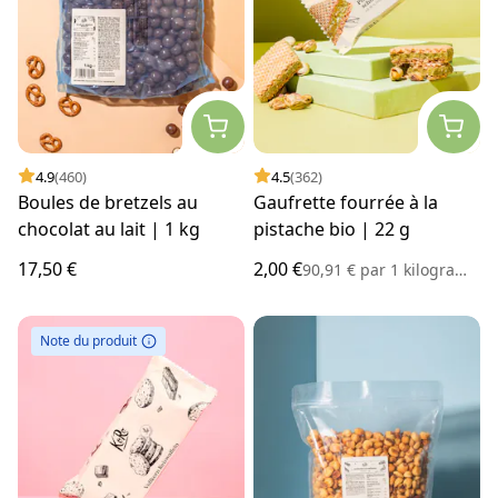
4.9
(460)
4.5
(362)
Boules de bretzels au
Gaufrette fourrée à la
chocolat au lait | 1 kg
pistache bio | 22 g
17,50 €
2,00 €
90,91 €
par
1 kilogramme
Note du produit