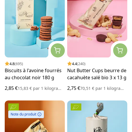
4.8
(695)
4.4
(240)
Biscuits à l'avoine fourrés
Nut Butter Cups beurre de
au chocolat noir 180 g
cacahuète salé bio 3 x 13 g
2,85 €
2,75 €
15,83 €
par
1 kilogramme
70,51 €
par
1 kilogramme
Note du produit