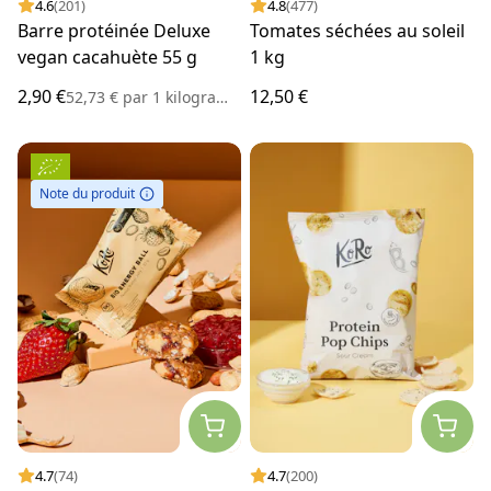
4.6
(201)
4.8
(477)
Barre protéinée Deluxe
Tomates séchées au soleil
vegan cacahuète 55 g
1 kg
2,90 €
12,50 €
52,73 €
par
1 kilogramme
Note du produit
4.7
(74)
4.7
(200)