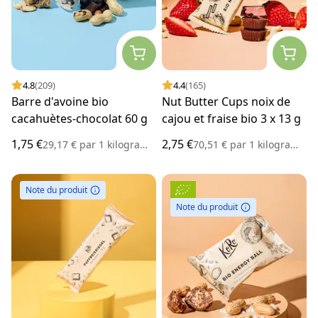
4.8
(209)
4.4
(165)
Barre d'avoine bio
Nut Butter Cups noix de
cacahuètes-chocolat 60 g
cajou et fraise bio 3 x 13 g
1,75 €
2,75 €
29,17 €
par
1 kilogramme
70,51 €
par
1 kilogramme
Note du produit
Note du produit