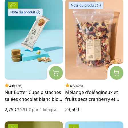
Note du produit
Note du produit
4.6
(136)
4.8
(428)
Nut Butter Cups pistaches
Mélange d'oléagineux et
salées chocolat blanc bio 3
fruits secs cranberry et
x 13 g
açaï 1 kg
2,75 €
23,50 €
70,51 €
par
1 kilogramme