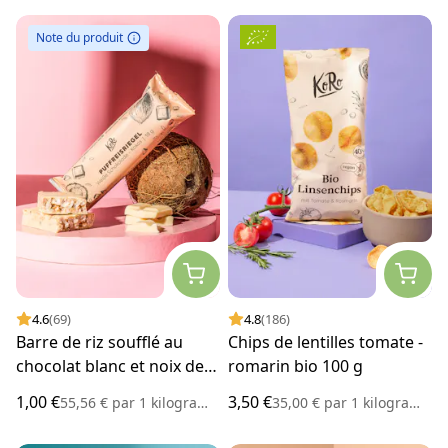
Note du produit
4.6
(69)
4.8
(186)
Barre de riz soufflé au
Chips de lentilles tomate -
chocolat blanc et noix de
romarin bio 100 g
coco 18 g
1,00 €
3,50 €
55,56 €
par
1 kilogramme
35,00 €
par
1 kilogramme