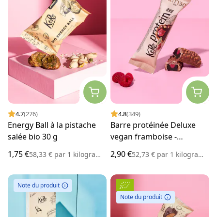
4.7
(276)
4.8
(349)
Energy Ball à la pistache
Barre protéinée Deluxe
salée bio 30 g
vegan framboise -
chocolat 55 g
1,75 €
2,90 €
58,33 €
par
1 kilogramme
52,73 €
par
1 kilogramme
Note du produit
Note du produit