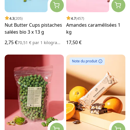
4.3
(205)
4.7
(457)
Nut Butter Cups pistaches
Amandes caramélisées 1
salées bio 3 x 13 g
kg
2,75 €
17,50 €
70,51 €
par
1 kilogramme
Note du produit