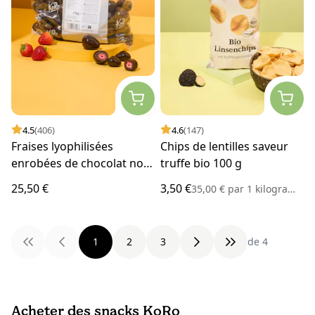
4.5
(406)
4.6
(147)
Fraises lyophilisées
Chips de lentilles saveur
enrobées de chocolat noir
truffe bio 100 g
1 kg
25,50 €
3,50 €
35,00 €
par
1 kilogramme
1
2
3
de 4
Acheter des snacks KoRo