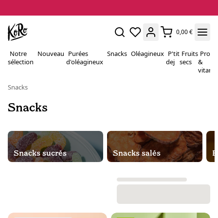
0,00 €
Notre
Nouveau
Purées
Snacks
Oléagineux
P'tit
Fruits
Proté
sélection
d'oléagineux
dej
secs
&
vitami
Snacks
Snacks
Snacks sucrés
Snacks salés
B