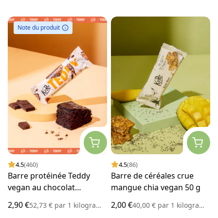
Note du produit
4.5
(460)
4.5
(86)
Barre protéinée Teddy
Barre de céréales crue
vegan au chocolat
mangue chia vegan 50 g
brownie 55 g
2,90 €
2,00 €
52,73 €
par
1 kilogramme
40,00 €
par
1 kilogramme