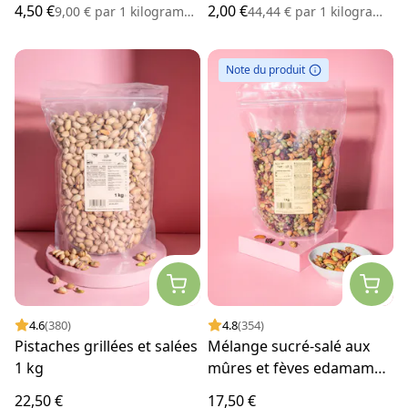
4,50 €
2,00 €
9,00 €
par
1 kilogramme
44,44 €
par
1 kilogramme
Note du produit
4.6
(380)
4.8
(354)
Pistaches grillées et salées
Mélange sucré-salé aux
1 kg
mûres et fèves edamame
1 kg
22,50 €
17,50 €