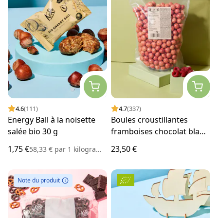
4.6
(111)
4.7
(337)
Energy Ball à la noisette
Boules croustillantes
salée bio 30 g
framboises chocolat blanc
1 kg
1,75 €
23,50 €
58,33 €
par
1 kilogramme
Note du produit