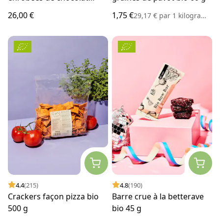
blanc 1 kg
26,00 €
1,75 €
29,17 €
par
1 kilogramme
4.4
(215)
4.8
(190)
Crackers façon pizza bio
Barre crue à la betterave
500 g
bio 45 g