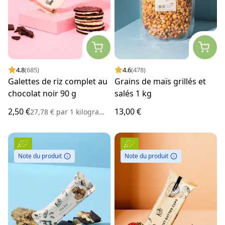
4.8
(685)
4.6
(478)
Galettes de riz complet au
Grains de maïs grillés et
chocolat noir 90 g
salés 1 kg
2,50 €
13,00 €
27,78 €
par
1 kilogramme
Note du produit
Note du produit