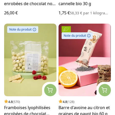
enrobées de chocolat noir
cannelle bio 30 g
1 kg
26,00 €
1,75 €
58,33 €
par
1 kilogramme
Note du produit
Note du produit
4.8
(570)
4.8
(128)
Framboises lyophilisées
Barre d'avoine au citron et
enrobées de chocolat
graines de pavot bio 60 g