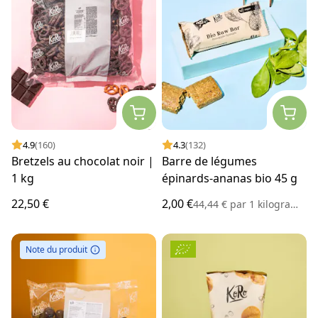
4.9
(160)
4.3
(132)
Bretzels au chocolat noir |
Barre de légumes
1 kg
épinards-ananas bio 45 g
22,50 €
2,00 €
44,44 €
par
1 kilogramme
Note du produit