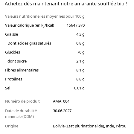
Achetez dès maintenant notre amarante soufflée bio !
Valeurs nutritionnelles moyennes
pour 100 g
Valeur calorique (en kJ/kcal)
1564 / 370
Graisse
4.3 g
Dont acides gras saturés
0.8 g
Glucides
70 g
dont sucre
2.1 g
Fibres alimentaires
8.1 g
Protéines
8.8 g
Sel
0.01 g
Numéro de produit
AMA_004
Date de durabilité
30.06.2027
minimale (DDM)
Origine
Bolivie (État plurinational de), Inde, Pérou