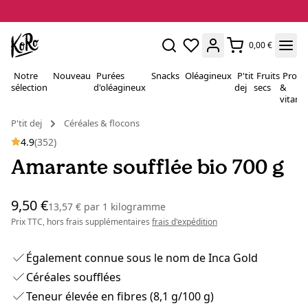
0,00 €
Notre
Nouveau
Purées
Snacks
Oléagineux
P'tit
Fruits
Proté
sélection
d'oléagineux
dej
secs
&
vitami
P'tit dej
Céréales & flocons
4.9
(352)
Amarante soufflée bio 700 g
9,50 €
13,57 €
par
1 kilogramme
Prix TTC, hors frais supplémentaires
frais d'expédition
Également connue sous le nom de Inca Gold
Céréales soufflées
Teneur élevée en fibres (8,1 g/100 g)