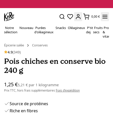
0,00 €
Notre
Nouveau
Purées
Snacks
Oléagineux
P'tit
Fruits
Proté
sélection
d'oléagineux
dej
secs
&
vitami
Épicerie salée
Conserves
4.9
(349)
Pois chiches en conserve bio
240 g
1,25 €
5,21 €
par
1 kilogramme
Prix TTC, hors frais supplémentaires
frais d'expédition
Source de protéines
Riche en fibres