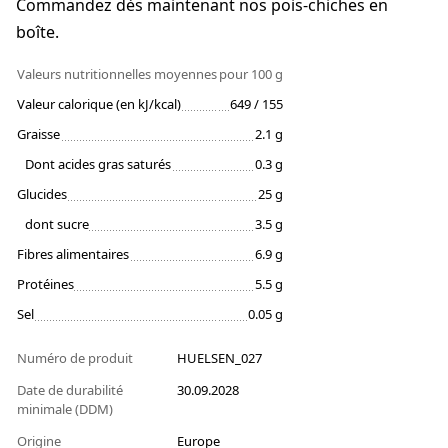
Commandez dès maintenant nos pois-chiches en
boîte.
Valeurs nutritionnelles moyennes
pour 100 g
Valeur calorique (en kJ/kcal)
649 / 155
Graisse
2.1 g
Dont acides gras saturés
0.3 g
Glucides
25 g
dont sucre
3.5 g
Fibres alimentaires
6.9 g
Protéines
5.5 g
Sel
0.05 g
Numéro de produit
HUELSEN_027
Date de durabilité
30.09.2028
minimale (DDM)
Origine
Europe