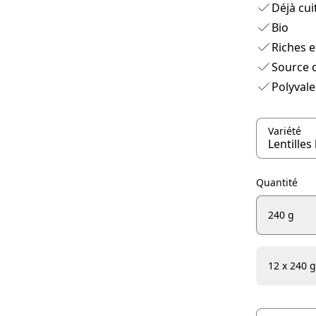
Déjà cui
Bio
Riches e
Source d
Polyvale
Variété
Quantité
240 g
12 x 240 g