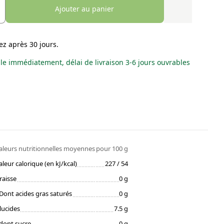
Ajouter au panier
ez après 30 jours.
le immédiatement, délai de livraison 3-6 jours ouvrables
aleurs nutritionnelles moyennes
pour 100 g
aleur calorique (en kJ/kcal)
227 / 54
raisse
0 g
Dont acides gras saturés
0 g
lucides
7.5 g
dont sucre
0 g