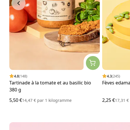
4.8
(148)
4.3
(245)
Tartinade à la tomate et au basilic bio
Fèves edama
380 g
5,50 €
2,25 €
14,47 €
par
1 kilogramme
17,31 