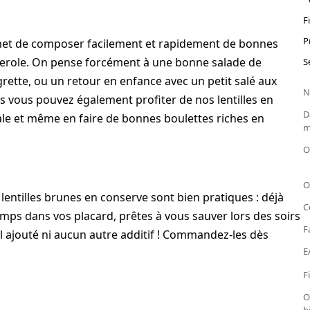
F
P
permet de composer facilement et rapidement de bonnes
sserole. On pense forcément à une bonne salade de
S
rette, ou un retour en enfance avec un petit salé aux
N
Mais vous pouvez également profiter de nos lentilles en
D
tale et même en faire de bonnes boulettes riches en
m
O
O
s lentilles brunes en conserve sont bien pratiques : déjà
C
temps dans vos placard, prêtes à vous sauver lors des soirs
F
el ajouté ni aucun autre additif ! Commandez-les dès
E
F
O