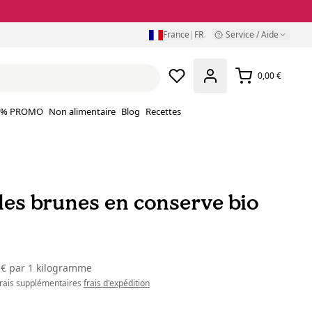
France
|
FR
Service / Aide
0,00 €
% PROMO
Non alimentaire
Blog
Recettes
lles brunes en conserve bio
 €
par
1 kilogramme
 frais supplémentaires
frais d'expédition