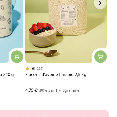
4.9
(1252)
4.
o 240 g
Flocons d'avoine fins bio 2,5 kg
Pois
4,75 €
1,25
1,90 €
par
1 kilogramme