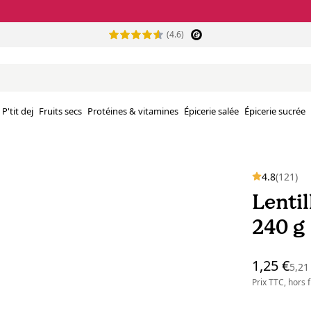
(4.6)
P'tit dej
Fruits secs
Protéines & vitamines
Épicerie salée
Épicerie sucrée
4.8
(121)
Lenti
240 g
1,25 €
5,21
Prix TTC, hors