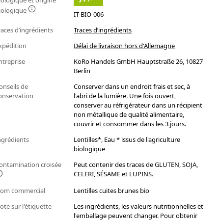
iologique et origine
iologique
IT-BIO-006
races d’ingrédients
Traces d’ingrédients
xpédition
Délai de livraison hors d'Allemagne
ntreprise
KoRo Handels GmbH Hauptstraße 26, 10827
Berlin
onseils de
Conserver dans un endroit frais et sec, à
onservation
l'abri de la lumière. Une fois ouvert,
conserver au réfrigérateur dans un récipient
non métallique de qualité alimentaire,
couvrir et consommer dans les 3 jours.
ngrédients
Lentilles*, Eau * issus de l'agriculture
biologique
ontamination croisée
Peut contenir des traces de GLUTEN, SOJA,
CELERI, SÉSAME et LUPINS.
om commercial
Lentilles cuites brunes bio
ote sur l'étiquette
Les ingrédients, les valeurs nutritionnelles et
l'emballage peuvent changer. Pour obtenir