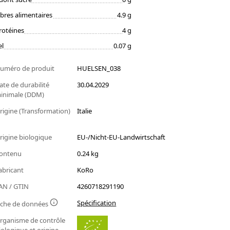
ibres alimentaires
4.9 g
rotéines
4 g
el
0.07 g
uméro de produit
HUELSEN_038
ate de durabilité
30.04.2029
inimale (DDM)
rigine (Transformation)
Italie
rigine biologique
EU-/Nicht-EU-Landwirtschaft
ontenu
0.24 kg
abricant
KoRo
AN / GTIN
4260718291190
Spécification
iche de données
rganisme de contrôle