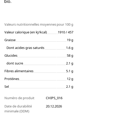
bio.
Valeurs nutritionnelles moyennes
pour 100 g
Valeur calorique (en kJ/kcal)
1910 / 457
Graisse
19 g
Dont acides gras saturés
1.6 g
Glucides
58 g
dont sucre
2.1 g
Fibres alimentaires
5.1 g
Protéines
12 g
Sel
2.1 g
Numéro de produit
CHIPS_016
Date de durabilité
20.12.2026
minimale (DDM)