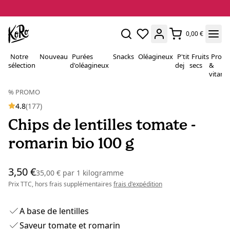
0,00 €
Notre
Nouveau
Purées
Snacks
Oléagineux
P'tit
Fruits
Proté
sélection
d'oléagineux
dej
secs
&
vitami
% PROMO
4.8
(177)
Chips de lentilles tomate -
romarin bio 100 g
3,50 €
35,00 €
par
1 kilogramme
Prix TTC, hors frais supplémentaires
frais d'expédition
A base de lentilles
Saveur tomate et romarin