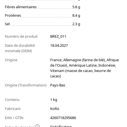
Fibres alimentaires
5.8 g
Protéines
8.4 g
Sel
2.3 g
Numéro de produit
BREZ_011
Date de durabilité
18.04.2027
minimale (DDM)
Origine
France, Allemagne (farine de blé), Afrique
de l'Ouest, Amérique Latine, Indonésie,
Vitenam (masse de cacao, beurre de
cacao)
Origine (Transformation)
Pays-Bas
Contenu
1 kg
Fabricant
KoRo
EAN / GTIN
4260718295686
Spécification