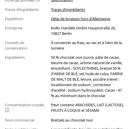
Fiche de données
Traces d’ingrédients
Traces d’ingrédients
Expédition
Délai de livraison hors d'Allemagne
Entreprise
KoRo Handels GmbH Hauptstraße 26,
10827 Berlin
Conseils de
À conserver au frais, au sec et à l'abri de la
conservation
lumière
Ingrédients
50 % chocolat noir (sucre, pâte de cacao,
beurre de cacao, arôme naturel de vanille,
émulsifiant : SOYLECTHINE), bretzel 50 %
(FARINE DE BLÉ, sel, huile de colza, FARINE
DE MALT DE BLÉ, levure, poudre à lever :
bicarbonate de sodium ; correcteur
d'acidité : sodium hydroxydes). Cacao : 47
% au minimum dans le chocolat
Contamination croisée
Peut contenir ARACHIDES, LAIT (LACTOSE),
FRUITS À COQUE et SÉSAME
Nom commercial
Bretzels au chocolat noir