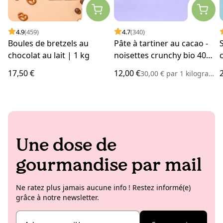
4.9
(459)
4.7
(340)
Boules de bretzels au
Pâte à tartiner au cacao -
chocolat au lait | 1 kg
noisettes crunchy bio 400
g
17,50 €
12,00 €
30,00 €
par
1 kilogramme
Une dose de
gourmandise par mail
Ne ratez plus jamais aucune info ! Restez informé(e)
grâce à notre newsletter.