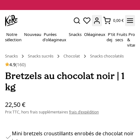
0,00 €
Notre
Nouveau
Purées
Snacks
Oléagineux
P'tit
Fruits
Proté
sélection
d'oléagineux
dej
secs
&
vitami
Snacks
Snacks sucrés
Chocolat
Snacks chocolatés
4.9
(160)
Bretzels au chocolat noir | 1
kg
22,50 €
Prix TTC, hors frais supplémentaires
frais d'expédition
Mini bretzels croustillants enrobés de chocolat noir