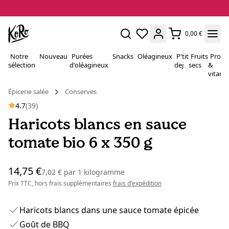
0,00 €
Notre
Nouveau
Purées
Snacks
Oléagineux
P'tit
Fruits
Proté
sélection
d'oléagineux
dej
secs
&
vitami
Épicerie salée
Conserves
4.7
(39)
Haricots blancs en sauce
tomate bio 6 x 350 g
14,75 €
7,02 €
par
1 kilogramme
Prix TTC, hors frais supplémentaires
frais d'expédition
Haricots blancs dans une sauce tomate épicée
Goût de BBQ