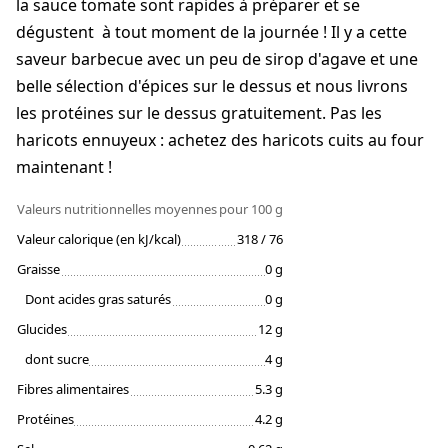
la sauce tomate sont rapides à préparer et se
dégustent à tout moment de la journée ! Il y a cette
saveur barbecue avec un peu de sirop d'agave et une
belle sélection d'épices sur le dessus et nous livrons
les protéines sur le dessus gratuitement. Pas les
haricots ennuyeux : achetez des haricots cuits au four
maintenant !
Valeurs nutritionnelles moyennes
pour 100 g
Valeur calorique (en kJ/kcal)
318 / 76
Graisse
0 g
Dont acides gras saturés
0 g
Glucides
12 g
dont sucre
4 g
Fibres alimentaires
5.3 g
Protéines
4.2 g