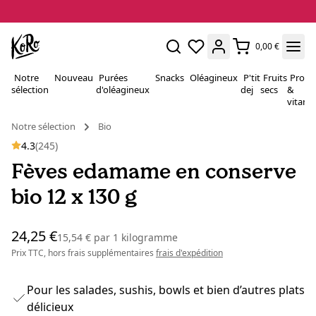
0,00 €
Notre
Nouveau
Purées
Snacks
Oléagineux
P'tit
Fruits
Proté
sélection
d'oléagineux
dej
secs
&
vitami
Notre sélection
Bio
4.3
(245)
Fèves edamame en conserve
bio 12 x 130 g
24,25 €
15,54 €
par
1 kilogramme
Prix TTC, hors frais supplémentaires
frais d'expédition
Pour les salades, sushis, bowls et bien d’autres plats
délicieux