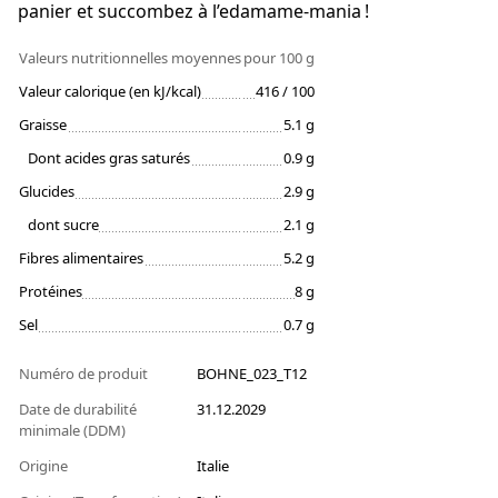
panier et succombez à l’edamame-mania !
Valeurs nutritionnelles moyennes
pour 100 g
Valeur calorique (en kJ/kcal)
416 / 100
Graisse
5.1 g
Dont acides gras saturés
0.9 g
Glucides
2.9 g
dont sucre
2.1 g
Fibres alimentaires
5.2 g
Protéines
8 g
Sel
0.7 g
Numéro de produit
BOHNE_023_T12
Date de durabilité
31.12.2029
minimale (DDM)
Origine
Italie