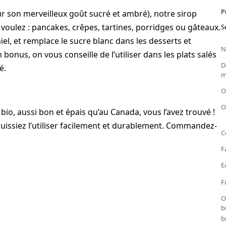
P
ûr son merveilleux goût sucré et ambré), notre sirop
 voulez : pancakes, crêpes, tartines, porridges ou gâteaux.
S
el, et remplace le sucre blanc dans les desserts et
N
bonus, on vous conseille de l’utiliser dans les plats salés
D
é.
m
O
O
 bio, aussi bon et épais qu’au Canada, vous l’avez trouvé !
issiez l’utiliser facilement et durablement. Commandez-
C
F
E
F
O
b
b