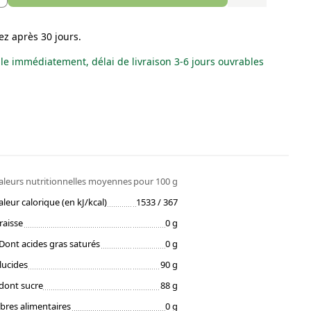
ez après 30 jours.
le immédiatement, délai de livraison 3-6 jours ouvrables
aleurs nutritionnelles moyennes
pour 100 g
aleur calorique (en kJ/kcal)
1533 / 367
raisse
0 g
Dont acides gras saturés
0 g
lucides
90 g
dont sucre
88 g
ibres alimentaires
0 g