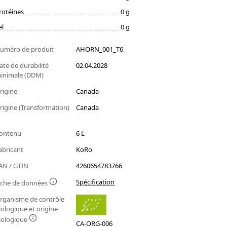
rotéines
0 g
el
0 g
uméro de produit
AHORN_001_T6
ate de durabilité
02.04.2028
inimale (DDM)
rigine
Canada
rigine (Transformation)
Canada
ontenu
6 L
abricant
KoRo
AN / GTIN
4260654783766
Spécification
iche de données
rganisme de contrôle
iologique et origine
iologique
CA-ORG-006