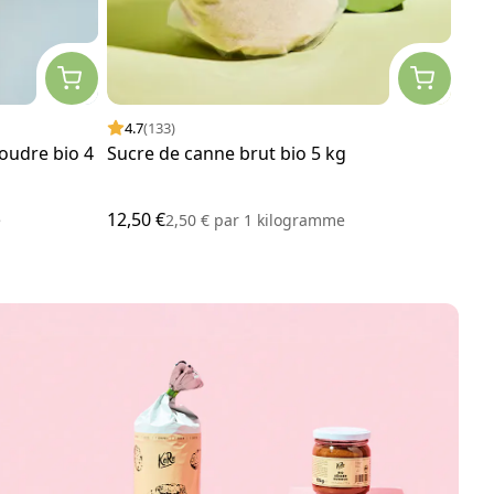
4.7
(133)
4.
oudre bio 4
Sucre de canne brut bio 5 kg
Noi
12,50 €
27,7
e
2,50 €
par
1 kilogramme