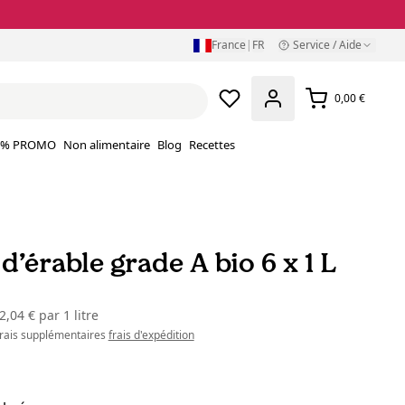
France
|
FR
Service / Aide
0,00 €
% PROMO
Non alimentaire
Blog
Recettes
d’érable grade A bio 6 x 1 L
2,04 €
par
1 litre
 frais supplémentaires
frais d'expédition