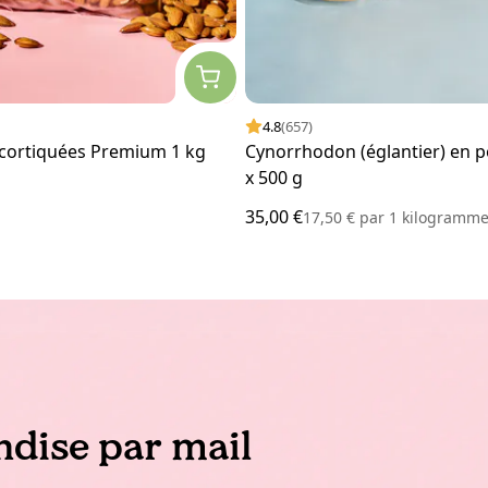
4.8
(657)
ortiquées Premium 1 kg
Cynorrhodon (églantier) en p
x 500 g
35,00 €
17,50 €
par
1 kilogramm
dise par mail