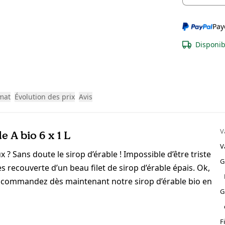
Pay
Disponib
imat
Évolution des prix
Avis
V
 A bio 6 x 1 L
V
 ? Sans doute le sirop d’érable ! Impossible d’être triste
G
recouverte d’un beau filet de sirop d’érable épais. Ok,
r : commandez dès maintenant notre sirop d’érable bio en
G
F