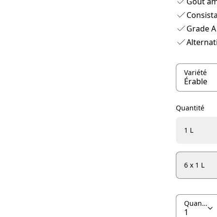
Goût a
Consist
Grade A
Alternat
Variété
Quantité
1 L
6 x 1 L
Quantité