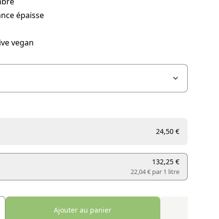
mbré
ance épaisse
ive vegan
24,50 €
132,25 €
22,04 € par
1 litre
Ajouter au panier