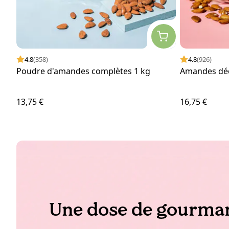
4.8
(358)
4.8
(926)
Poudre d'amandes complètes 1 kg
Amandes déc
13,75 €
16,75 €
Une dose de gourman