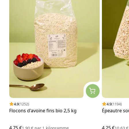
4.9
(1252)
4.9
(1194)
Flocons d'avoine fins bio 2,5 kg
Épeautre sou
4,75 €
4,25 €
1,90 €
par
1 kilogramme
10,63 