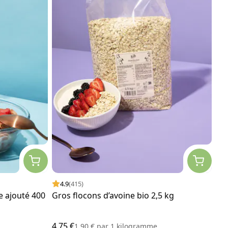
4.9
(415)
e ajouté 400
Gros flocons d’avoine bio 2,5 kg
4,75 €
1,90 €
par
1 kilogramme