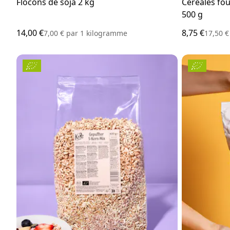
Flocons de soja 2 kg
Céréales fou
500 g
14,00 €
8,75 €
7,00 €
par
1 kilogramme
17,50 