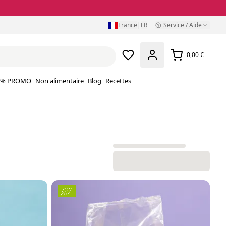
France
|
FR
Service / Aide
0,00 €
% PROMO
Non alimentaire
Blog
Recettes