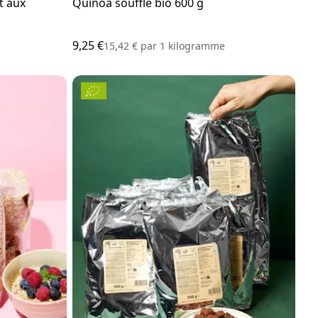
t aux
Quinoa soufflé bio 600 g
9,25 €
15,42 €
par
1 kilogramme