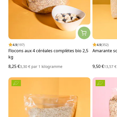
4.9
(197)
4.9
(352)
Flocons aux 4 céréales complètes bio 2,5
Amarante so
kg
8,25 €
9,50 €
3,30 €
par
1 kilogramme
13,57 