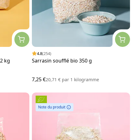
4.8
(254)
 2 kg
Sarrasin soufflé bio 350 g
7,25 €
20,71 €
par
1 kilogramme
Note du produit