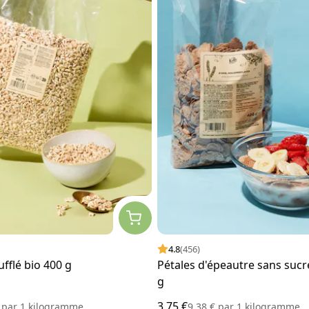
4.8
(456)
fflé bio 400 g
Pétales d'épeautre sans sucr
g
3,75 €
€
par
1 kilogramme
9,38 €
par
1 kilogramme