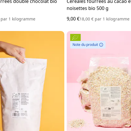
rrées double chocolat bio
Céréales fourrées au cacao e
noisettes bio 500 g
9,00 €
€
par
1 kilogramme
18,00 €
par
1 kilogramme
Note du produit