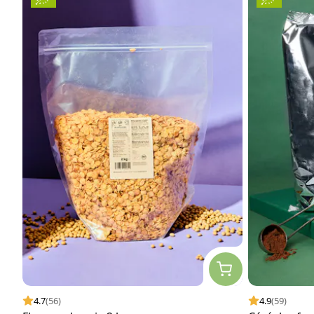
4.7
(56)
4.9
(59)