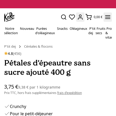
0,00 €
Notre
Nouveau
Purées
Snacks
Oléagineux
P'tit
Fruits
Proté
sélection
d'oléagineux
dej
secs
&
vitami
P'tit dej
Céréales & flocons
4.8
(456)
Pétales d'épeautre sans
sucre ajouté 400 g
3,75 €
9,38 €
par
1 kilogramme
Prix TTC, hors frais supplémentaires
frais d'expédition
Crunchy
Pour le petit-déjeuner