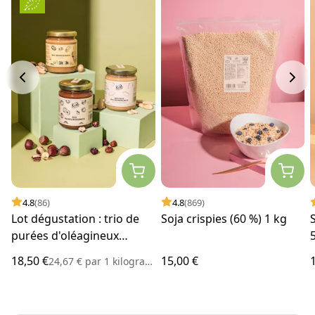
4.8
(86)
4.8
(869)
Lot dégustation : trio de
Soja crispies (60 %) 1 kg
purées d'oléagineux
classiques | 3 x 250 g
18,50 €
15,00 €
24,67 €
par
1 kilogramme