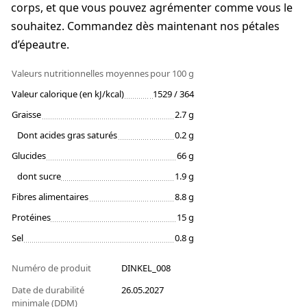
corps, et que vous pouvez agrémenter comme vous le
souhaitez. Commandez dès maintenant nos pétales
d’épeautre.
Valeurs nutritionnelles moyennes
pour 100 g
Valeur calorique (en kJ/kcal)
1529 / 364
Graisse
2.7 g
Dont acides gras saturés
0.2 g
Glucides
66 g
dont sucre
1.9 g
Fibres alimentaires
8.8 g
Protéines
15 g
Sel
0.8 g
Numéro de produit
DINKEL_008
Date de durabilité
26.05.2027
minimale (DDM)