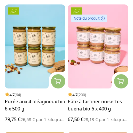
Note du produit
4.7
(64)
4.7
(200)
Purée aux 4 oléagineux bio
Pâte à tartiner noisettes
6 x 500 g
buena bio 6 x 400 g
79,75 €
67,50 €
26,58 €
par
1 kilogramme
28,13 €
par
1 kilogramme