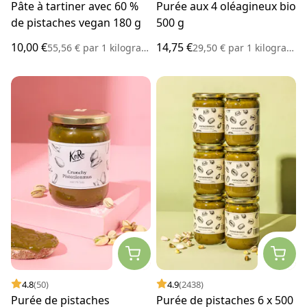
Pâte à tartiner avec 60 %
Purée aux 4 oléagineux bio
de pistaches vegan 180 g
500 g
10,00 €
14,75 €
55,56 €
par
1 kilogramme
29,50 €
par
1 kilogramme
4.8
(50)
4.9
(2438)
Purée de pistaches
Purée de pistaches 6 x 500