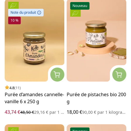
Nouveau
Note du produit
10 %
4.8
(11)
Purée d’amandes cannelle-
Purée de pistaches bio 200
vanille 6 x 250 g
g
43,74 €
18,00 €
48,50 €
29,16 €
par
1 kilogramme
90,00 €
par
1 kilogramme