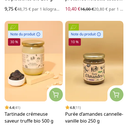
vegan 500 g
9,75 €
10,40 €
48,75 €
par
1 kilogramme
16,00 €
20,80 €
par
1 kilogramme
Note du produit
Note du produit
30 %
10 %
4.4
(41)
4.8
(11)
Tartinade crémeuse
Purée d’amandes cannelle-
saveur truffe bio 500 g
vanille bio 250 g