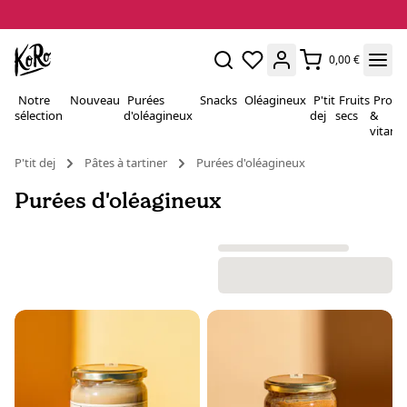
0,00 €
Notre
Nouveau
Purées
Snacks
Oléagineux
P'tit
Fruits
Proté
sélection
d'oléagineux
dej
secs
&
vitami
P'tit dej
Pâtes à tartiner
Purées d'oléagineux
Purées d'oléagineux