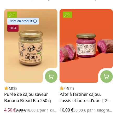
Note du produit
50 %
4.8
(8)
4.4
(11)
Purée de cajou saveur
Pâte à tartiner cajou,
Banana Bread Bio 250 g
cassis et notes d’ube | 200
g
4,50 €
10,00 €
9,00 €
18,00 €
par
1 kilogramme
50,00 €
par
1 kilogramme