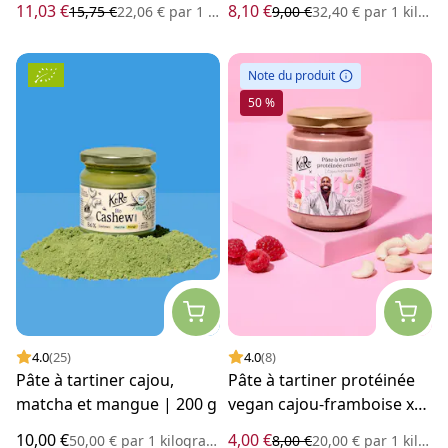
11,03 €
8,10 €
15,75 €
22,06 €
par
1 kilogramme
9,00 €
32,40 €
par
1 kilogramme
Note du produit
50 %
4.0
(25)
4.0
(8)
Pâte à tartiner cajou,
Pâte à tartiner protéinée
matcha et mangue | 200 g
vegan cajou-framboise x
Teddy Riner 200 g
10,00 €
4,00 €
50,00 €
par
1 kilogramme
8,00 €
20,00 €
par
1 kilogramme