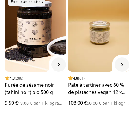
En rupture de stock
4.8
(288)
4.8
(61)
Purée de sésame noir
Pâte à tartiner avec 60 %
(tahini noir) bio 500 g
de pistaches vegan 12 x
180 g
9,50 €
108,00 €
19,00 €
par
1 kilogramme
50,00 €
par
1 kilogramme