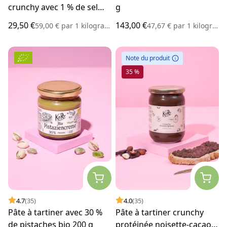
crunchy avec 1 % de sel
g
500 g
29,50 €
143,00 €
59,00 €
par
1 kilogramme
47,67 €
par
1 kilogramme
Note du produit
35 %
4.7
(35)
4.0
(35)
Pâte à tartiner avec 30 %
Pâte à tartiner crunchy
de pistaches bio 200 g
protéinée noisette-cacao