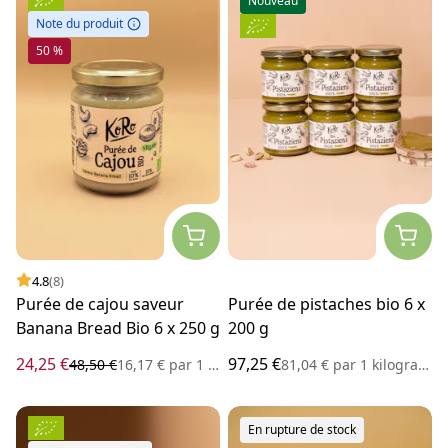
Nouveau
Note du produit
50 %
4.8
(8)
Purée de cajou saveur
Purée de pistaches bio 6 x
Banana Bread Bio 6 x 250 g
200 g
24,25 €
97,25 €
48,50 €
16,17 €
par
1 kilogramme
81,04 €
par
1 kilogramme
En rupture de stock