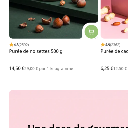
4.8
(2592)
4.9
(2362)
Purée de noisettes 500 g
Purée de cac
14,50 €
6,25 €
29,00 €
par
1 kilogramme
12,50 