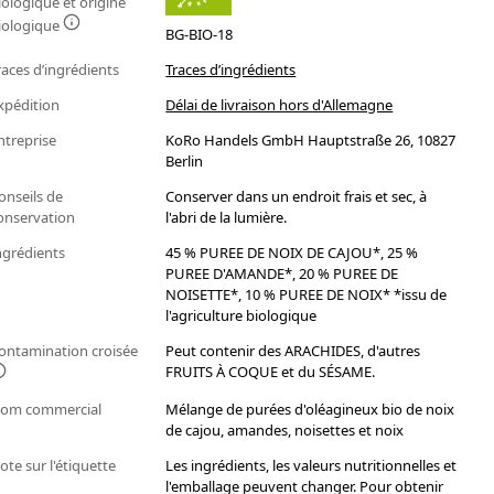
iologique et origine
iologique
BG-BIO-18
races d’ingrédients
Traces d’ingrédients
xpédition
Délai de livraison hors d'Allemagne
ntreprise
KoRo Handels GmbH Hauptstraße 26, 10827
Berlin
onseils de
Conserver dans un endroit frais et sec, à
onservation
l'abri de la lumière.
ngrédients
45 % PUREE DE NOIX DE CAJOU*, 25 %
PUREE D'AMANDE*, 20 % PUREE DE
NOISETTE*, 10 % PUREE DE NOIX* *issu de
l'agriculture biologique
ontamination croisée
Peut contenir des ARACHIDES, d'autres
FRUITS À COQUE et du SÉSAME.
om commercial
Mélange de purées d'oléagineux bio de noix
de cajou, amandes, noisettes et noix
ote sur l'étiquette
Les ingrédients, les valeurs nutritionnelles et
l'emballage peuvent changer. Pour obtenir