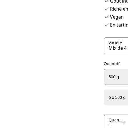
Goût int
Riche en
Vegan
En tarti
Variété
Quantité
500 g
6 x 500 g
Quantité