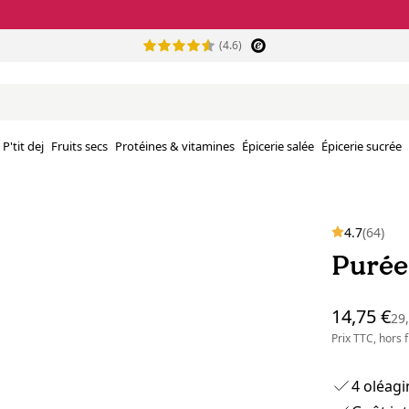
(4.6)
P'tit dej
Fruits secs
Protéines & vitamines
Épicerie salée
Épicerie sucrée
4.7
(64)
Purée
14,75 €
29
Prix TTC, hors
4 oléagi