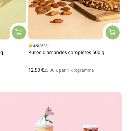
4.9
(2638)
4.
kg
Purée d'amandes complètes 500 g
Noi
12,50 €
13,0
25,00 €
par
1 kilogramme