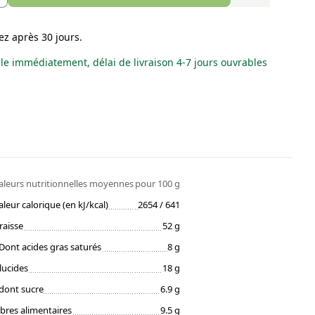
ez après 30 jours.
le immédiatement, délai de livraison 4-7 jours ouvrables
aleurs nutritionnelles moyennes
pour 100 g
aleur calorique (en kJ/kcal)
2654 / 641
raisse
52 g
Dont acides gras saturés
8 g
lucides
18 g
dont sucre
6.9 g
ibres alimentaires
9.5 g