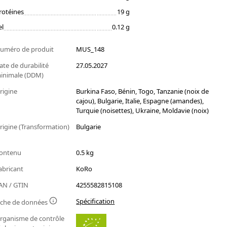
rotéines
19 g
el
0.12 g
uméro de produit
MUS_148
ate de durabilité
27.05.2027
inimale (DDM)
rigine
Burkina Faso, Bénin, Togo, Tanzanie (noix de
cajou), Bulgarie, Italie, Espagne (amandes),
Turquie (noisettes), Ukraine, Moldavie (noix)
rigine (Transformation)
Bulgarie
ontenu
0.5 kg
abricant
KoRo
AN / GTIN
4255582815108
Spécification
iche de données
rganisme de contrôle