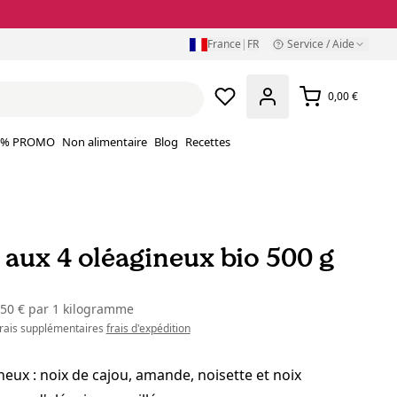
France
|
FR
Service / Aide
0,00 €
% PROMO
Non alimentaire
Blog
Recettes
 aux 4 oléagineux bio 500 g
,50 €
par
1 kilogramme
 frais supplémentaires
frais d'expédition
neux : noix de cajou, amande, noisette et noix