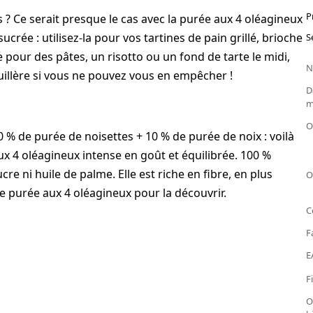
P
és ? Ce serait presque le cas avec la purée aux 4 oléagineux
sucrée : utilisez-la pour vos tartines de pain grillé, brioche
S
pour des pâtes, un risotto ou un fond de tarte le midi,
N
uillère si vous ne pouvez vous en empêcher !
D
m
O
% de purée de noisettes + 10 % de purée de noix : voilà
ux 4 oléagineux intense en goût et équilibrée. 100 %
ucre ni huile de palme. Elle est riche en fibre, en plus
O
 purée aux 4 oléagineux pour la découvrir.
C
F
E
F
O