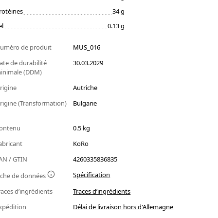
rotéines
34 g
el
0.13 g
uméro de produit
MUS_016
ate de durabilité
30.03.2029
inimale (DDM)
rigine
Autriche
rigine (Transformation)
Bulgarie
ontenu
0.5 kg
abricant
KoRo
AN / GTIN
4260335836835
Spécification
iche de données
races d’ingrédients
Traces d’ingrédients
xpédition
Délai de livraison hors d'Allemagne