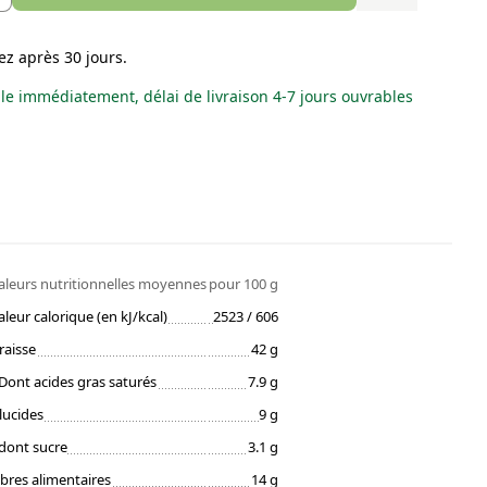
ez après 30 jours.
le immédiatement, délai de livraison 4-7 jours ouvrables
aleurs nutritionnelles moyennes
pour 100 g
aleur calorique (en kJ/kcal)
2523 / 606
raisse
42 g
Dont acides gras saturés
7.9 g
lucides
9 g
dont sucre
3.1 g
ibres alimentaires
14 g