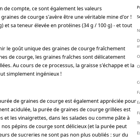
P
fin de compte, ce sont également les valeurs
 graines de courge s'avère être une véritable mine d'or !
S
) et sa teneur élevée en protéines (34 g / 100 g) - et tout
N
D
m
nir le goût unique des graines de courge fraîchement
ines de courge, les graines fraîches sont délicatement
O
ées. Au cours de ce processus, la graisse s'échappe et la
O
ut simplement ingénieux !
C
F
 purée de graines de courge est également appréciée pour
E
ment acidulée, la purée de graines de courge grillées est
F
ces et les vinaigrettes, dans les salades ou comme pâte à
T
 nos pépins de courge sont délicieux (et la purée peut
E
urs de sucreries ne sont pas non plus oubliés : sur du