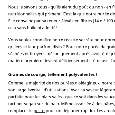
Nous le savons tous - qu'ils aient du goût ou non - en 
nutritionnelles qui priment. C'est là que notre purée de
Elle convainc par sa teneur élevée en fibres (14 g / 100 g
cela sans huile ni additif !
Vous voulez connaître notre recette secrète pour obte
grillées et leur parfum divin ? Pour notre purée de gra
séchées et broyées mécaniquement après avoir été grill
matière première devient délicieusement crémeuse. To
Graines de courge, tellement polyvalentes !
Comme la majorité de nos
purées d'oléagineux
, notre
son large éventail d'utilisations. Avec sa saveur légère
parfaite pour les plats salés - que ce soit dans les sau
tartiner vegan sur du pain. Même associée à des pâtes,
remplacer le
pesto
pour un déjeuner rapide). Les amate