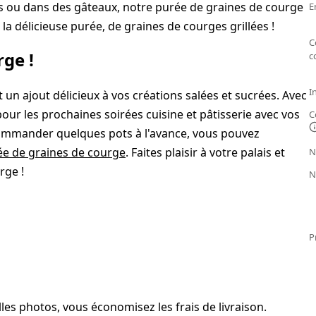
ts ou dans des gâteaux, notre purée de graines de courge
E
la délicieuse purée, de graines de courges grillées !
C
rge !
c
I
t un ajout délicieux à vos créations salées et sucrées. Avec
our les prochaines soirées cuisine et pâtisserie avec vos
C
commander quelques pots à l'avance, vous pouvez
rée de graines de courge
. Faites plaisir à votre palais et
N
rge !
N
P
es photos, vous économisez les frais de livraison.