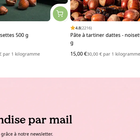
4.8
(2216)
settes 500 g
Pâte à tartiner dattes - noise
g
15,00 €
 €
par
1 kilogramme
30,00 €
par
1 kilogramm
dise par mail
 grâce à notre newsletter.