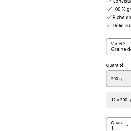
Consista
100 % gr
Riche en
Délicieu
Variété
Quantité
500 g
12 x 500 g
Quantité