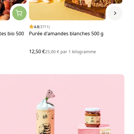
4.8
(3711)
4.
ttes bio 500
Purée d'amandes blanches 500 g
Noi
12,50 €
13,0
e
25,00 €
par
1 kilogramme