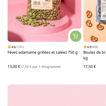
4.6
(1161)
4.9
(459)
Fèves edamame grillées et salées 750 g
Boules de bre
kg
13,00 €
17,50 €
17,33 €
par
1 kilogramme