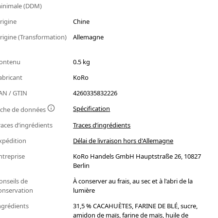
inimale (DDM)
rigine
Chine
rigine (Transformation)
Allemagne
ontenu
0.5 kg
abricant
KoRo
AN / GTIN
4260335832226
Spécification
iche de données
races d’ingrédients
Traces d’ingrédients
xpédition
Délai de livraison hors d'Allemagne
ntreprise
KoRo Handels GmbH Hauptstraße 26, 10827
Berlin
onseils de
À conserver au frais, au sec et à l'abri de la
onservation
lumière
ngrédients
31,5 % CACAHUÈTES, FARINE DE BLÉ, sucre,
amidon de maïs, farine de maïs, huile de