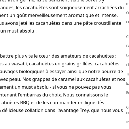
m
amandes, les cacahuètes sont soigneusement arrachées du
O
iennent un goût merveilleusement aromatique et intense.
O
ous avons jeté les cacahuètes dans une pâte croustillante
: un must absolu !
C
F
E
 battre plus vite le cœur des amateurs de cacahuètes :
es au wasabi
,
cacahuètes en grains grillées
,
cacahuètes
F
sauvages biologiques à essayer ainsi que notre beurre de
T
avec peau. Nos grappes de caramel aux cacahuètes et nos
E
lement un must absolu - si vous ne pouvez pas vous
E
tenant l'embarras du choix. Nous connaissons le
cahuètes BBQ et de les commander en ligne dès
C
 délicieuse collation dans l'avantage Trey, que nous vous
c
I