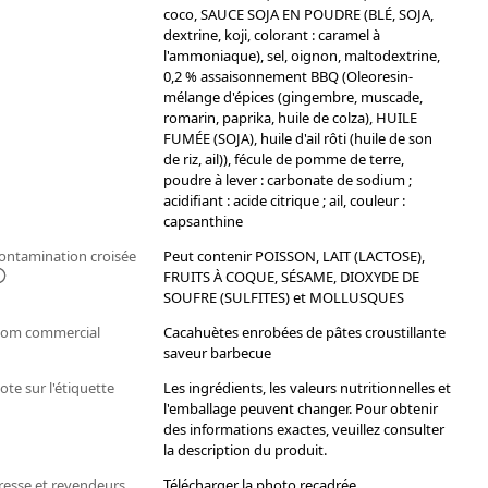
coco, SAUCE SOJA EN POUDRE (BLÉ, SOJA,
dextrine, koji, colorant : caramel à
l'ammoniaque), sel, oignon, maltodextrine,
0,2 % assaisonnement BBQ (Oleoresin-
mélange d'épices (gingembre, muscade,
romarin, paprika, huile de colza), HUILE
FUMÉE (SOJA), huile d'ail rôti (huile de son
de riz, ail)), fécule de pomme de terre,
poudre à lever : carbonate de sodium ;
acidifiant : acide citrique ; ail, couleur :
capsanthine
ontamination croisée
Peut contenir POISSON, LAIT (LACTOSE),
FRUITS À COQUE, SÉSAME, DIOXYDE DE
SOUFRE (SULFITES) et MOLLUSQUES
om commercial
Cacahuètes enrobées de pâtes croustillante
saveur barbecue
ote sur l'étiquette
Les ingrédients, les valeurs nutritionnelles et
l'emballage peuvent changer. Pour obtenir
des informations exactes, veuillez consulter
la description du produit.
resse et revendeurs
Télécharger la photo recadrée