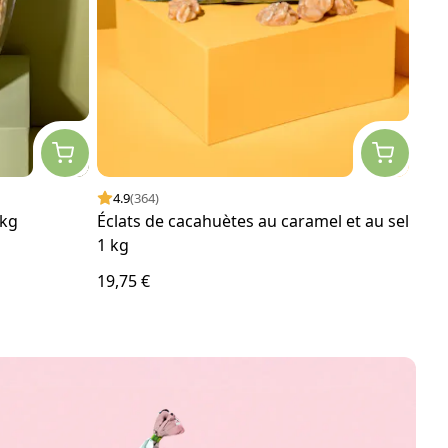
4.9
(364)
4.
 kg
Éclats de cacahuètes au caramel et au sel
Frai
1 kg
19,75 €
26,0