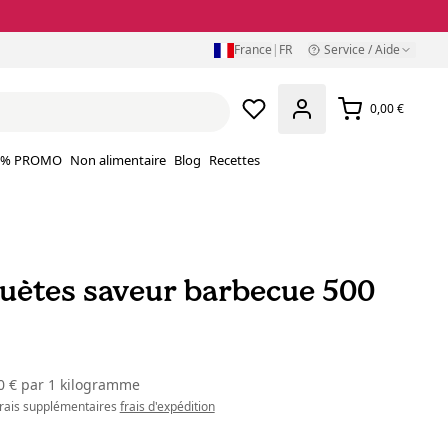
France
|
FR
Service / Aide
0,00 €
% PROMO
Non alimentaire
Blog
Recettes
uètes saveur barbecue 500
0 €
par
1 kilogramme
 frais supplémentaires
frais d'expédition