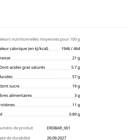
aleurs nutritionnelles moyennes
pour 100 g
aleur calorique (en kJ/kcal)
1946 / 464
raisse
21 g
Dont acides gras saturés
5.7 g
lucides
57 g
dont sucre
19 g
ibres alimentaires
3 g
rotéines
11 g
el
0.89 g
uméro de produit
ERDBAR_001
ate de durabilité
26.09.2027