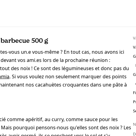
V
 barbecue 500 g
V
 êtes-vous un.e vous-même ? En tout cas, nous avons ici
G
 devant vos ami.es lors de la prochaine réunion :
tout des noix ! Ce sont des légumineuses et donc pas du
G
amia
. Si vous voulez non seulement marquer des points
 maintenant nos cacahuètes croquantes dans une pâte à
F
P
S
écié comme apéritif, au curry, comme sauce pour les
N
 Mais pourquoi pensons-nous qu'elles sont des noix ? Les
D
s avoir germé, ils se penchent vers le sol et s'y