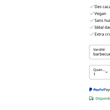
Des cac
Vegan
Sans hu
Idéal da
Extra c
Variété
Quantité
Pay
Disponib