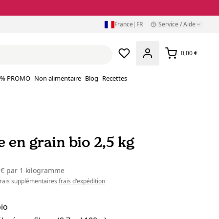
France
|
FR
Service / Aide
0,00 €
% PROMO
Non alimentaire
Blog
Recettes
 en grain bio 2,5 kg
 €
par
1 kilogramme
 frais supplémentaires
frais d'expédition
io