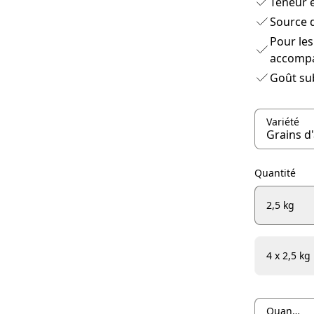
Teneur é
Source d
Pour les
accomp
Goût sub
Variété
Quantité
2,5 kg
4 x 2,5 kg
Quantité