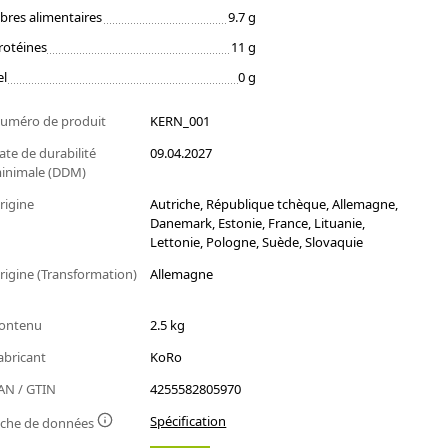
ibres alimentaires
9.7 g
rotéines
11 g
el
0 g
uméro de produit
KERN_001
ate de durabilité
09.04.2027
inimale (DDM)
rigine
Autriche, République tchèque, Allemagne,
Danemark, Estonie, France, Lituanie,
Lettonie, Pologne, Suède, Slovaquie
rigine (Transformation)
Allemagne
ontenu
2.5 kg
abricant
KoRo
AN / GTIN
4255582805970
Spécification
iche de données