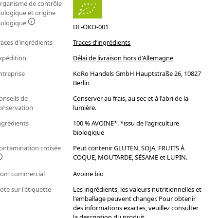
rganisme de contrôle
iologique et origine
iologique
DE-ÖKO-001
races d’ingrédients
Traces d’ingrédients
xpédition
Délai de livraison hors d'Allemagne
ntreprise
KoRo Handels GmbH Hauptstraße 26, 10827
Berlin
onseils de
Conserver au frais, au sec et à l'abri de la
onservation
lumière.
ngrédients
100 % AVOINE*. *issu de l'agriculture
biologique
ontamination croisée
Peut contenir GLUTEN, SOJA, FRUITS À
COQUE, MOUTARDE, SÉSAME et LUPIN.
om commercial
Avoine bio
ote sur l'étiquette
Les ingrédients, les valeurs nutritionnelles et
l'emballage peuvent changer. Pour obtenir
des informations exactes, veuillez consulter
la description du produit.