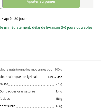
Ajouter au panier
ez après 30 jours.
le immédiatement, délai de livraison 3-6 jours ouvrables
aleurs nutritionnelles moyennes
pour 100 g
aleur calorique (en kJ/kcal)
1493 / 355
raisse
7.1 g
Dont acides gras saturés
1.4 g
lucides
56 g
dont sucre
1.3 g