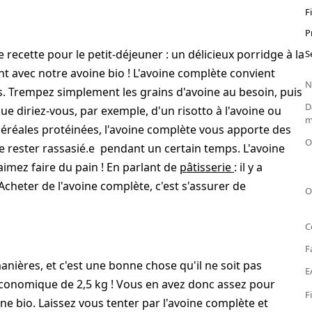
F
P
recette pour le petit-déjeuner : un délicieux porridge à la
S
t avec notre avoine bio ! L'avoine complète convient
N
Trempez simplement les grains d'avoine au besoin, puis
D
 Que diriez-vous, par exemple, d'un risotto à l'avoine ou
m
céréales protéinées, l'avoine complète vous apporte des
O
de rester rassasié.e pendant un certain temps. L'avoine
imez faire du pain ! En parlant de
pâtisserie
: il y a
 Acheter de l'avoine complète, c'est s'assurer de
O
C
F
anières, et c'est une bonne chose qu'il ne soit pas
E
conomique de 2,5 kg ! Vous en avez donc assez pour
F
e bio. Laissez vous tenter par l'avoine complète et