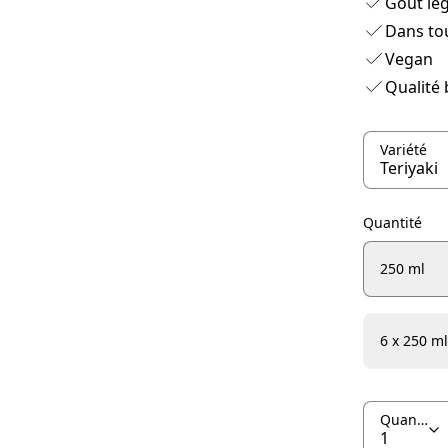
Goût lé
Dans tou
Vegan
Qualité 
Variété
Quantité
250 ml
6 x 250 ml
Quantité