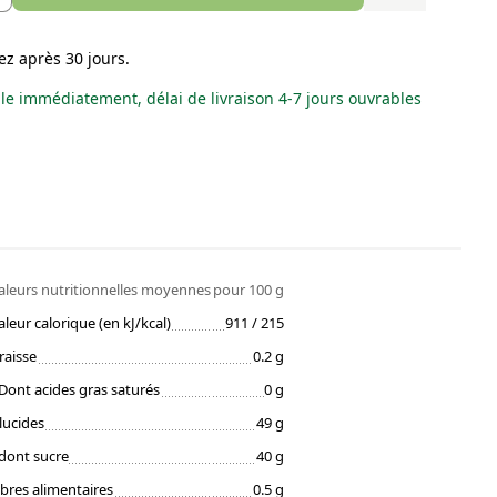
ez après 30 jours.
le immédiatement, délai de livraison 4-7 jours ouvrables
aleurs nutritionnelles moyennes
pour 100 g
aleur calorique (en kJ/kcal)
911 / 215
raisse
0.2 g
Dont acides gras saturés
0 g
lucides
49 g
dont sucre
40 g
ibres alimentaires
0.5 g