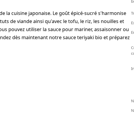
b
 de la cuisine japonaise. Le goût épicé-sucré s'harmonise
T
uts de viande ainsi qu'avec le tofu, le riz, les nouilles et
E
ous pouvez utiliser la sauce pour mariner, assaisonner ou
E
dez dès maintenant notre sauce teriyaki bio et préparez
C
c
I
N
N