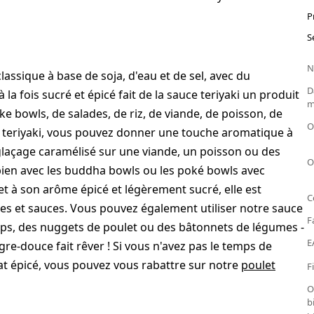
P
S
N
lassique à base de soja, d'eau et de sel, avec du
D
la fois sucré et épicé fait de la sauce teriyaki un produit
m
oke bowls, de salades, de riz, de viande, de poisson, de
O
e teriyaki, vous pouvez donner une touche aromatique à
 glaçage caramélisé sur une viande, un poisson ou des
O
 bien avec les buddha bowls ou les poké bowls avec
et à son arôme épicé et légèrement sucré, elle est
C
es et sauces. Vous pouvez également utiliser notre sauce
F
ps, des nuggets de poulet ou des bâtonnets de légumes -
E
gre-douce fait rêver ! Si vous n'avez pas le temps de
at épicé, vous pouvez vous rabattre sur notre
poulet
F
O
b