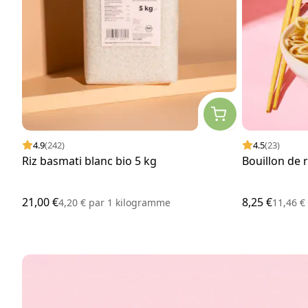
4.9
(242)
4.5
(23)
Riz basmati blanc bio 5 kg
Bouillon de
21,00 €
8,25 €
4,20 €
par
1 kilogramme
11,46 