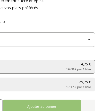
gèrement sucré et épicé
s vos plats préférés
bio
4,75 €
19,00 € par
1 litre
25,75 €
17,17 € par
1 litre
Ajouter au panier