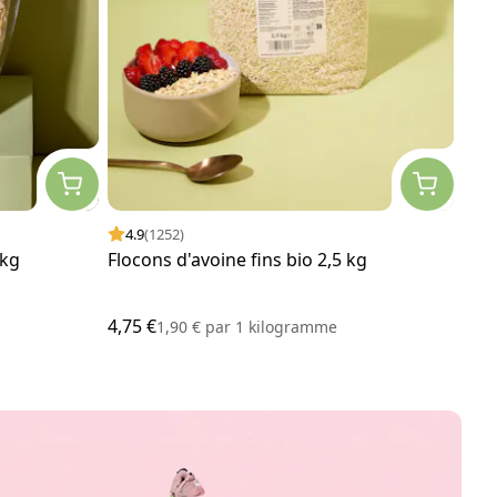
4.9
(1252)
4.
 kg
Flocons d'avoine fins bio 2,5 kg
Cho
4,75 €
1,75
1,90 €
par
1 kilogramme