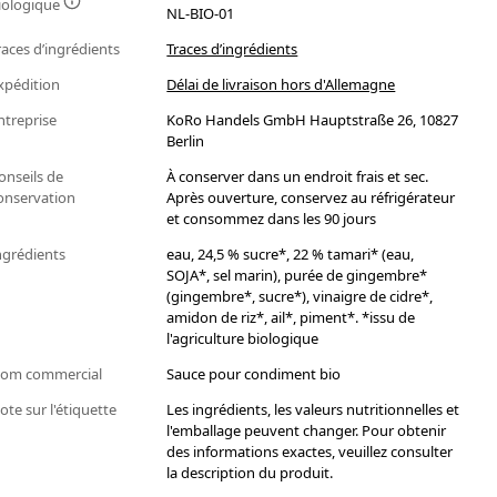
iologique
NL-BIO-01
races d’ingrédients
Traces d’ingrédients
xpédition
Délai de livraison hors d'Allemagne
ntreprise
KoRo Handels GmbH Hauptstraße 26, 10827
Berlin
onseils de
À conserver dans un endroit frais et sec.
onservation
Après ouverture, conservez au réfrigérateur
et consommez dans les 90 jours
ngrédients
eau, 24,5 % sucre*, 22 % tamari* (eau,
SOJA*, sel marin), purée de gingembre*
(gingembre*, sucre*), vinaigre de cidre*,
amidon de riz*, ail*, piment*. *issu de
l'agriculture biologique
om commercial
Sauce pour condiment bio
ote sur l'étiquette
Les ingrédients, les valeurs nutritionnelles et
l'emballage peuvent changer. Pour obtenir
des informations exactes, veuillez consulter
la description du produit.