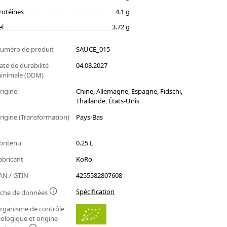
rotéines
4.1 g
el
3.72 g
uméro de produit
SAUCE_015
ate de durabilité
04.08.2027
inimale (DDM)
rigine
Chine, Allemagne, Espagne, Fidschi,
Thaïlande, États-Unis
rigine (Transformation)
Pays-Bas
ontenu
0.25 L
abricant
KoRo
AN / GTIN
4255582807608
Spécification
iche de données
rganisme de contrôle
iologique et origine