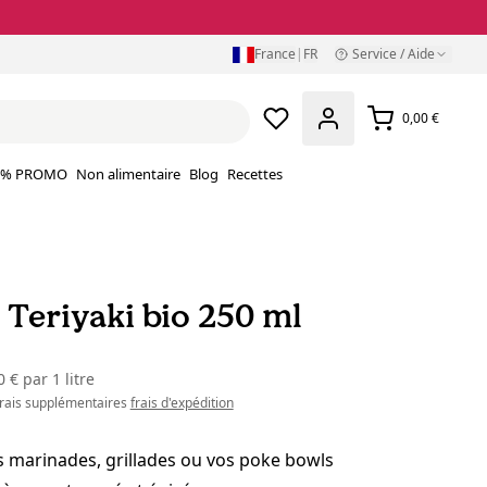
France
|
FR
Service / Aide
0,00 €
% PROMO
Non alimentaire
Blog
Recettes
 Teriyaki bio 250 ml
0 €
par
1 litre
 frais supplémentaires
frais d'expédition
 marinades, grillades ou vos poke bowls