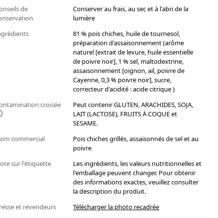
onseils de
Conserver au frais, au sec et à l'abri de la
onservation
lumière
ngrédients
81 % pois chiches, huile de tournesol,
préparation d'assaisonnement (arôme
naturel [extrait de levure, huile essentielle
de poivre noir], 1 % sel, maltodextrine,
assaisonnement [oignon, ail, poivre de
Cayenne, 0,3 % poivre noir], sucre,
correcteur d'acidité : acide citrique )
ontamination croisée
Peut contenir GLUTEN, ARACHIDES, SOJA,
LAIT (LACTOSE), FRUITS À COQUE et
SESAME.
om commercial
Pois chiches grillés, assaisonnés de sel et au
poivre
ote sur l'étiquette
Les ingrédients, les valeurs nutritionnelles et
l'emballage peuvent changer. Pour obtenir
des informations exactes, veuillez consulter
la description du produit.
resse et revendeurs
Télécharger la photo recadrée