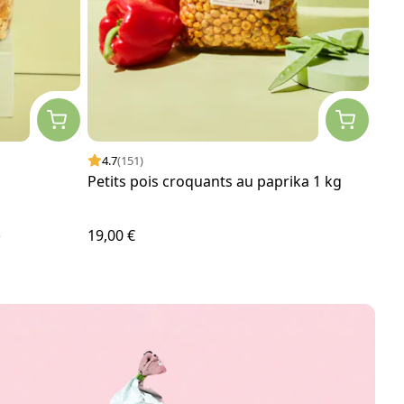
4.7
(151)
4.
Petits pois croquants au paprika 1 kg
Man
1 k
19,00 €
24,5
e