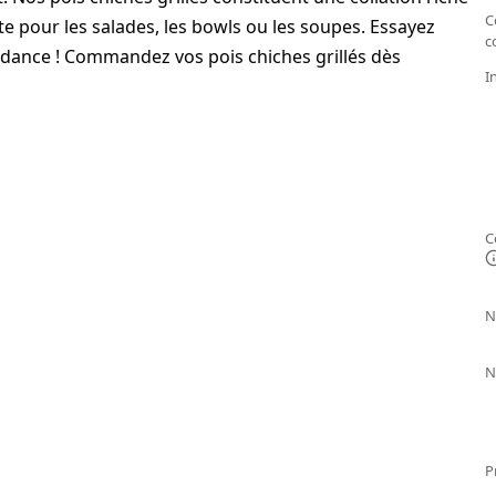
C
e pour les salades, les bowls ou les soupes. Essayez
c
ndance ! Commandez vos pois chiches grillés dès
I
C
N
N
P