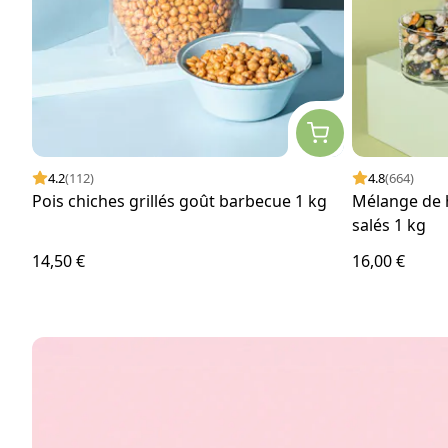
4.2
(112)
4.8
(664)
Pois chiches grillés goût barbecue 1 kg
Mélange de ha
salés 1 kg
14,50 €
16,00 €