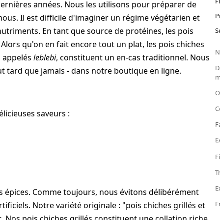
F
dernières années. Nous les utilisons pour préparer de
P
ous. Il est difficile d'imaginer un régime végétarien et
utriments. En tant que source de protéines, les pois
S
Alors qu'on en fait encore tout un plat, les pois chiches
N
, appelés
leblebi
, constituent un en-cas traditionnel. Nous
D
ut tard que jamais - dans notre boutique en ligne.
m
O
C
élicieuses saveurs :
F
E
F
T
E
entes épices. Comme toujours, nous évitons délibérément
E
ficiels. Notre variété originale : "pois chiches grillés et
Nos pois chiches grillés constituent une collation riche