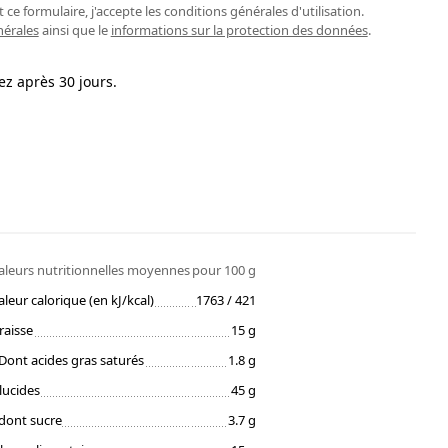
ce formulaire, j'accepte les conditions générales d'utilisation.
nérales
ainsi que le
informations sur la protection des données
.
ez après 30 jours.
aleurs nutritionnelles moyennes
pour 100 g
aleur calorique (en kJ/kcal)
1763 / 421
raisse
15 g
Dont acides gras saturés
1.8 g
lucides
45 g
dont sucre
3.7 g