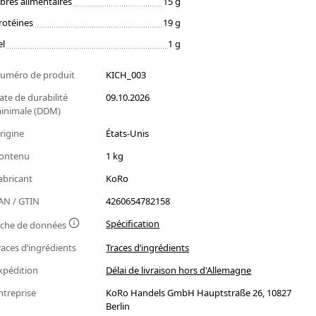
ibres alimentaires
15 g
rotéines
19 g
el
1 g
uméro de produit
KICH_003
ate de durabilité
09.10.2026
inimale (DDM)
rigine
États-Unis
ontenu
1 kg
abricant
KoRo
AN / GTIN
4260654782158
Spécification
iche de données
races d’ingrédients
Traces d’ingrédients
xpédition
Délai de livraison hors d'Allemagne
ntreprise
KoRo Handels GmbH Hauptstraße 26, 10827
Berlin