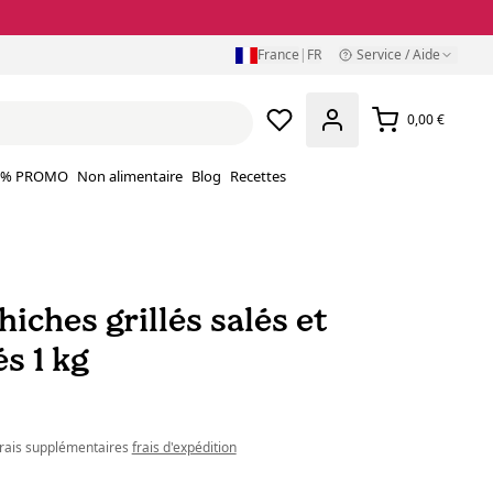
France
|
FR
Service / Aide
0,00 €
% PROMO
Non alimentaire
Blog
Recettes
hiches grillés salés et
s 1 kg
 frais supplémentaires
frais d'expédition