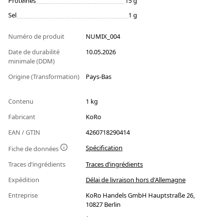
Protéines
15 g
Sel
1 g
Numéro de produit
NUMIX_004
Date de durabilité
10.05.2026
minimale (DDM)
Origine (Transformation)
Pays-Bas
Contenu
1 kg
Fabricant
KoRo
EAN / GTIN
4260718290414
Spécification
Fiche de données
Traces d’ingrédients
Traces d’ingrédients
Expédition
Délai de livraison hors d'Allemagne
Entreprise
KoRo Handels GmbH Hauptstraße 26,
10827 Berlin