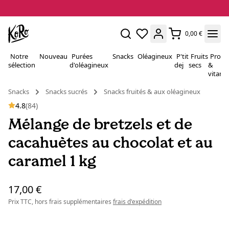
0,00 €
Notre
Nouveau
Purées
Snacks
Oléagineux
P'tit
Fruits
Proté
sélection
d'oléagineux
dej
secs
&
vitami
Snacks
Snacks sucrés
Snacks fruités & aux oléagineux
4.8
(84)
Mélange de bretzels et de
cacahuètes au chocolat et au
caramel 1 kg
17,00 €
Prix TTC, hors frais supplémentaires
frais d'expédition