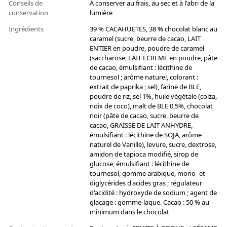
Conseils de
À conserver au frais, au sec et à l'abri de la
conservation
lumière
Ingrédients
39 % CACAHUETES, 38 % chocolat blanc au
caramel (sucre, beurre de cacao, LAIT
ENTIER en poudre, poudre de caramel
(saccharose, LAIT ECREME en poudre, pâte
de cacao, émulsifiant : lécithine de
tournesol ; arôme naturel, colorant :
extrait de paprika ; sel), farine de BLE,
poudre de riz, sel 1%, huile végétale (colza,
noix de coco), malt de BLE 0,5%, chocolat
noir (pâte de cacao, sucre, beurre de
cacao, GRAISSE DE LAIT ANHYDRE,
émulsifiant : lécithine de SOJA, arôme
naturel de Vanille), levure, sucre, dextrose,
amidon de tapioca modifié, sirop de
glucose, émulsifiant : lécithine de
tournesol, gomme arabique, mono- et
diglycérides d'acides gras ; régulateur
d'acidité : hydroxyde de sodium ; agent de
glaçage : gomme-laque. Cacao : 50 % au
minimum dans le chocolat