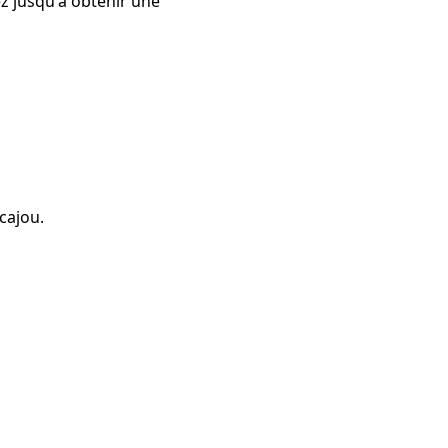
gez jusqu'à obtenir une
cajou.