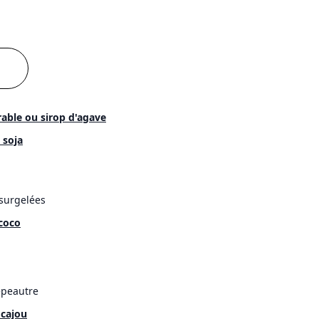
rable ou sirop d'agave
 soja
 surgelées
 coco
épeautre
 cajou