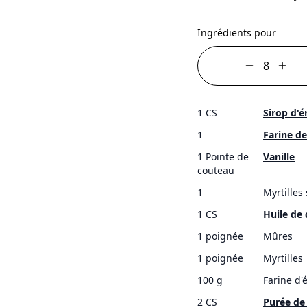
Ingrédients pour
1 CS
Sirop d'é
1
Farine de
1 Pointe de
Vanille
couteau
1
Myrtilles
1 CS
Huile de
1 poignée
Mûres
1 poignée
Myrtilles
100 g
Farine d'
2 CS
Purée de