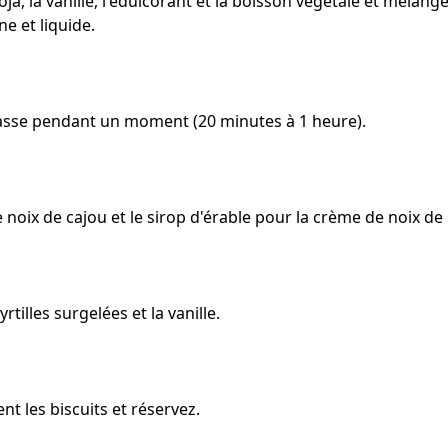
oja, la vanille, l'édulcorant et la boisson végétale et mélan
 et liquide.
asse pendant un moment (20 minutes à 1 heure).
noix de cajou et le sirop d'érable pour la crème de noix de 
tilles surgelées et la vanille.
t les biscuits et réservez.