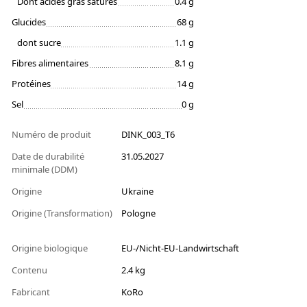
Dont acides gras saturés
0.4 g
Glucides
68 g
dont sucre
1.1 g
Fibres alimentaires
8.1 g
Protéines
14 g
Sel
0 g
Numéro de produit
DINK_003_T6
Date de durabilité
31.05.2027
minimale (DDM)
Origine
Ukraine
Origine (Transformation)
Pologne
Origine biologique
EU-/Nicht-EU-Landwirtschaft
Contenu
2.4 kg
Fabricant
KoRo