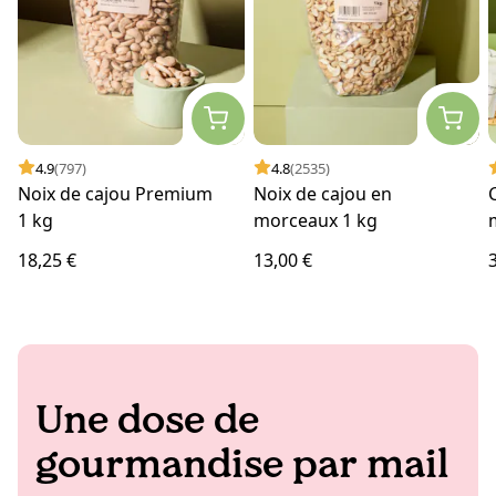
4.9
(797)
4.8
(2535)
Noix de cajou Premium
Noix de cajou en
C
1 kg
morceaux 1 kg
18,25 €
13,00 €
Une dose de
gourmandise par mail