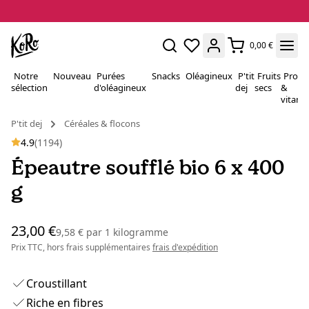
0,00 €
Notre
Nouveau
Purées
Snacks
Oléagineux
P'tit
Fruits
Proté
sélection
d'oléagineux
dej
secs
&
vitami
P'tit dej
Céréales & flocons
4.9
(1194)
Épeautre soufflé bio 6 x 400
g
23,00 €
9,58 €
par
1 kilogramme
Prix TTC, hors frais supplémentaires
frais d'expédition
Croustillant
Riche en fibres