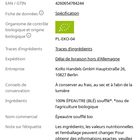
EAN / GTIN
4260654784244
Spécification
Fiche de données
Organisme de contrôle
biologique et origine
biologique
PL-EKO-04
Traces d’ingrédients
Traces d’ingrédients
Expédition
Délai de livraison hors d'Allemagne
Entreprise
KoRo Handels GmbH Hauptstraße 26,
10827 Berlin
Conseils de
À conserver au frais, au sec et à l'abri de la
conservation
lumière
Ingrédients
100% ÉPEAUTRE (BLÉ) soufflé*. *issu de
l'agriculture biologique
Nom commercial
Épeautre soufflé bio
Note sur l'étiquette
Les ingrédients, les valeurs nutritionnelles
et l'emballage peuvent changer. Pour
obtenir des informations exactes, veuillez