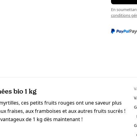
En soumettant 
conditions gé
Pay
V
ées bio 1 kg
V
yrtilles, ces petits fruits rouges ont une saveur plus
G
 aux fraises, aux framboises et aux autres fruits sucrés !
t avantageux de 1 kg dès maintenant !
G