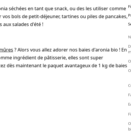
F
onia séchées en tant que snack, ou des les utiliser comme
P
vos bols de petit-déjeuner, tartines ou piles de pancakes,
s aux salades d'été !
S
N
D
mûres
? Alors vous allez adorer nos baies d'aronia bio ! En
m
omme ingrédient de pâtisserie, elles sont super
O
etez dès maintenant le paquet avantageux de 1 kg de baies
O
C
F
E
F
O
b