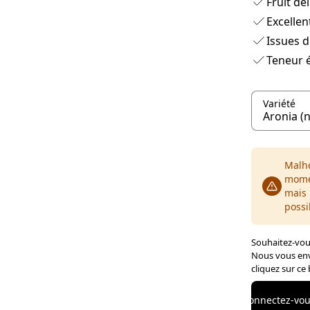
Fruit dél
Excellen
Issues d
Teneur é
Variété
Malhe
momen
mais 
possi
Souhaitez-vous
Nous vous env
cliquez sur ce
Connectez-vous