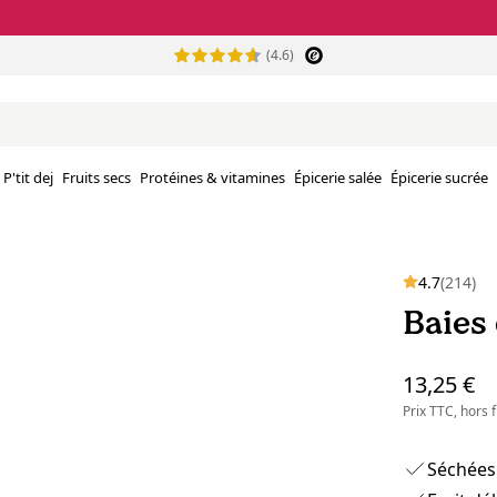
(4.6)
P'tit dej
Fruits secs
Protéines & vitamines
Épicerie salée
Épicerie sucrée
4.7
(214)
Baies 
13,25 €
Prix TTC, hors
Séchées