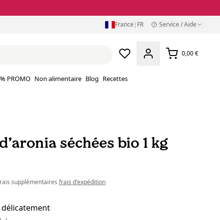
France
|
FR
Service / Aide
0,00 €
% PROMO
Non alimentaire
Blog
Recettes
d’aronia séchées bio 1 kg
 frais supplémentaires
frais d'expédition
 délicatement