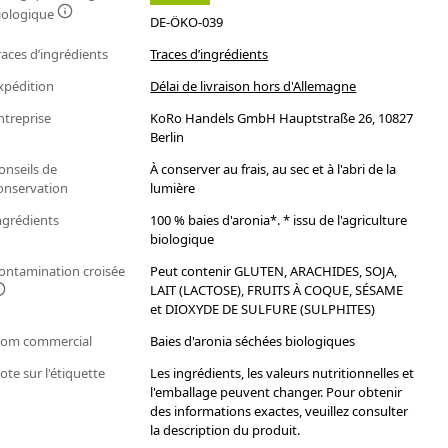
iologique
DE-ÖKO-039
races d’ingrédients
Traces d’ingrédients
xpédition
Délai de livraison hors d'Allemagne
ntreprise
KoRo Handels GmbH Hauptstraße 26, 10827
Berlin
onseils de
À conserver au frais, au sec et à l'abri de la
onservation
lumière
ngrédients
100 % baies d'aronia*. * issu de l'agriculture
biologique
ontamination croisée
Peut contenir GLUTEN, ARACHIDES, SOJA,
LAIT (LACTOSE), FRUITS À COQUE, SÉSAME
et DIOXYDE DE SULFURE (SULPHITES)
om commercial
Baies d'aronia séchées biologiques
ote sur l'étiquette
Les ingrédients, les valeurs nutritionnelles et
l'emballage peuvent changer. Pour obtenir
des informations exactes, veuillez consulter
la description du produit.