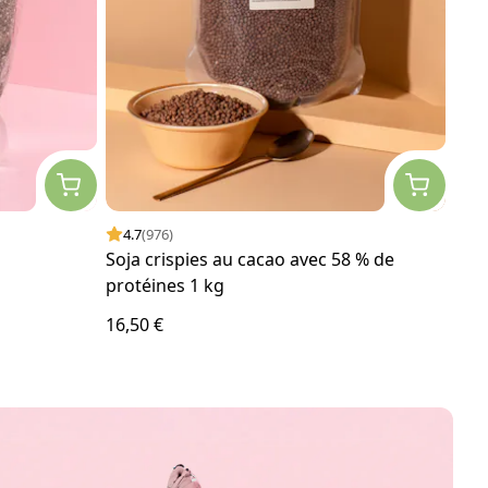
4.7
(976)
4.
Soja crispies au cacao avec 58 % de
Frai
protéines 1 kg
16,50 €
26,0