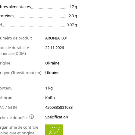
ibres alimentaires
17 g
rotéines
2.3 g
el
0.07 g
uméro de produit
ARONIA_001
ate de durabilité
22.11.2026
inimale (DDM)
rigine
Ukraine
rigine (Transformation)
Ukraine
ontenu
1 kg
abricant
KoRo
AN / GTIN
4260335831083
Spécification
iche de données
rganisme de contrôle
iologique et origine