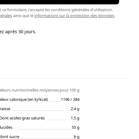
ce formulaire, j'accepte les conditions générales d'utilisation.
nérales
ainsi que le
informations sur la protection des données
.
ez après 30 jours.
aleurs nutritionnelles moyennes
pour 100 g
aleur calorique (en kJ/kcal)
1196 / 284
raisse
2.4 g
Dont acides gras saturés
1.5 g
lucides
55 g
dont sucre
6 g