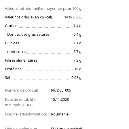
Valeurs nutritionnelles moyennes
pour 100 g
Valeur calorique (en kJ/kcal)
1419 / 335
Graisse
1.4 g
Dont acides gras saturés
0.4 g
Glucides
61 g
dont sucre
3.7 g
Fibres alimentaires
7.3 g
Protéines
16 g
Sel
0.03 g
Numéro de produit
NUDEL_005
Date de durabilité
15.11.2028
minimale (DDM)
Origine (Transformation)
Roumanie
Origine biologique
EU-Landwirtschaft