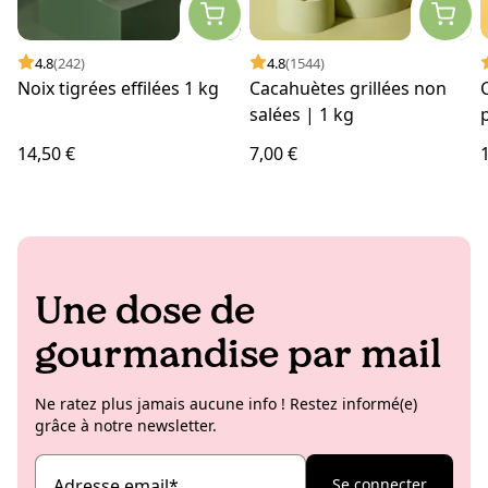
4.8
(242)
4.8
(1544)
Noix tigrées effilées 1 kg
Cacahuètes grillées non
salées | 1 kg
14,50 €
7,00 €
Une dose de
gourmandise par mail
Ne ratez plus jamais aucune info ! Restez informé(e)
grâce à notre newsletter.
Adresse email
*
Se connecter