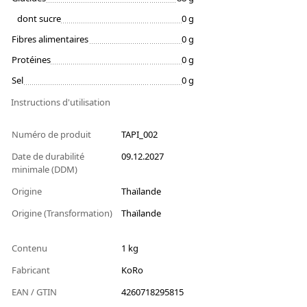
dont sucre
0 g
Fibres alimentaires
0 g
Protéines
0 g
Sel
0 g
Instructions d'utilisation
Numéro de produit
TAPI_002
Date de durabilité
09.12.2027
minimale (DDM)
Origine
Thaïlande
Origine (Transformation)
Thaïlande
Contenu
1 kg
Fabricant
KoRo
EAN / GTIN
4260718295815