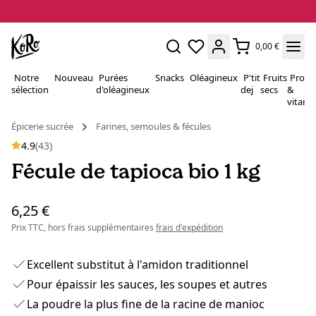
0,00 €
Notre
Nouveau
Purées
Snacks
Oléagineux
P'tit
Fruits
Proté
sélection
d'oléagineux
dej
secs
&
vitami
Épicerie sucrée
Farines, semoules & fécules
4.9
(43)
Fécule de tapioca bio 1 kg
6,25 €
Prix TTC, hors frais supplémentaires
frais d'expédition
Excellent substitut à l'amidon traditionnel
Pour épaissir les sauces, les soupes et autres
La poudre la plus fine de la racine de manioc