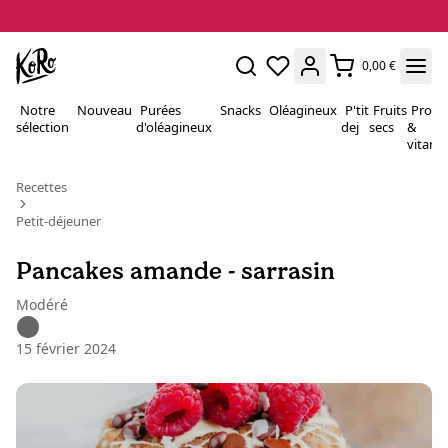
0,00 €
Notre
Nouveau
Purées
Snacks
Oléagineux
P'tit
Fruits
Proté
sélection
d'oléagineux
dej
secs
&
vitami
Recettes
Petit-déjeuner
Pancakes amande - sarrasin
Modéré
15 février 2024