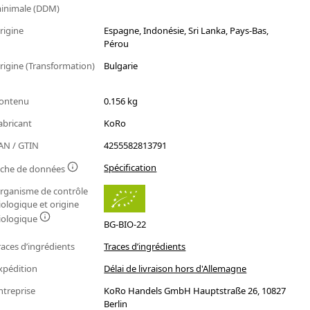
inimale (DDM)
rigine
Espagne, Indonésie, Sri Lanka, Pays-Bas,
Pérou
rigine (Transformation)
Bulgarie
ontenu
0.156 kg
abricant
KoRo
AN / GTIN
4255582813791
Spécification
iche de données
rganisme de contrôle
iologique et origine
iologique
BG-BIO-22
races d’ingrédients
Traces d’ingrédients
xpédition
Délai de livraison hors d'Allemagne
ntreprise
KoRo Handels GmbH Hauptstraße 26, 10827
Berlin