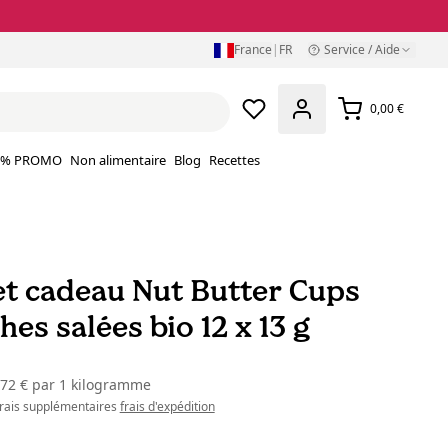
France
|
FR
Service / Aide
0,00 €
% PROMO
Non alimentaire
Blog
Recettes
et cadeau Nut Butter Cups
hes salées bio 12 x 13 g
,72 €
par
1 kilogramme
 frais supplémentaires
frais d'expédition