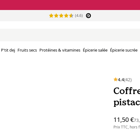
(4.6)
P'tit dej
Fruits secs
Protéines & vitamines
Épicerie salée
Épicerie sucrée
4.4
(42)
Coffr
pistac
11,50 €
73
Prix TTC, hors