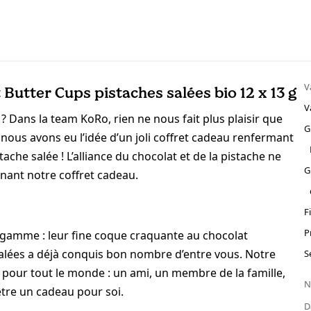
V
Butter Cups pistaches salées bio 12 x 13 g
V
 Dans la team KoRo, rien ne nous fait plus plaisir que
G
ue nous avons eu l’idée d’un joli coffret cadeau renfermant
ache salée ! L’alliance du chocolat et de la pistache ne
G
ant notre coffret cadeau.
F
P
 gamme : leur fine coque craquante au chocolat
lées a déjà conquis bon nombre d’entre vous. Notre
S
 pour tout le monde : un ami, un membre de la famille,
N
tre un cadeau pour soi.
D