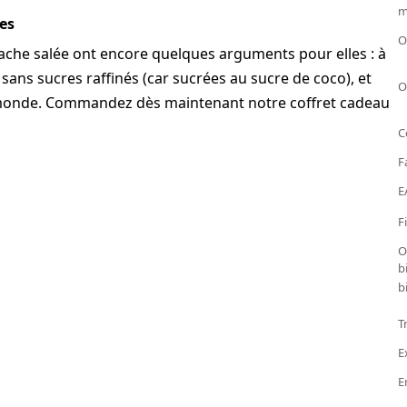
m
es
O
stache salée ont encore quelques arguments pour elles : à
nt sans sucres raffinés (car sucrées au sucre de coco), et
O
 le monde. Commandez dès maintenant notre coffret cadeau
C
F
E
F
O
b
b
T
E
E