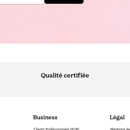
Qualité certifiée
Business
Légal
Clients Professionnels (B2B)
Mentions lé