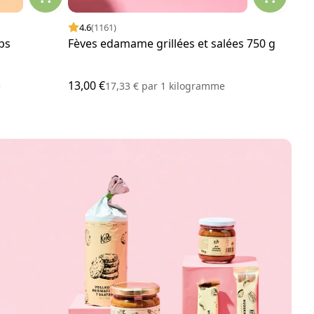
4.6
(1161)
4.
ps
Fèves edamame grillées et salées 750 g
Bisc
noir
13,00 €
2,85
e
17,33 €
par
1 kilogramme