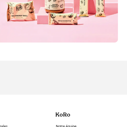
KoRo
gales
Notre équipe