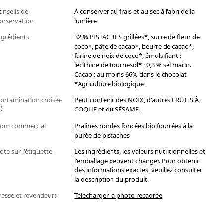
onseils de
A conserver au frais et au sec à l'abri de la
onservation
lumière
ngrédients
32 % PISTACHES grillées*, sucre de fleur de
coco*, pâte de cacao*, beurre de cacao*,
farine de noix de coco*, émulsifiant :
lécithine de tournesol* ; 0,3 % sel marin.
Cacao : au moins 66% dans le chocolat
*Agriculture biologique
ontamination croisée
Peut contenir des NOIX, d'autres FRUITS À
COQUE et du SÉSAME.
om commercial
Pralines rondes foncées bio fourrées à la
purée de pistaches
ote sur l'étiquette
Les ingrédients, les valeurs nutritionnelles et
l'emballage peuvent changer. Pour obtenir
des informations exactes, veuillez consulter
la description du produit.
resse et revendeurs
Télécharger la photo recadrée