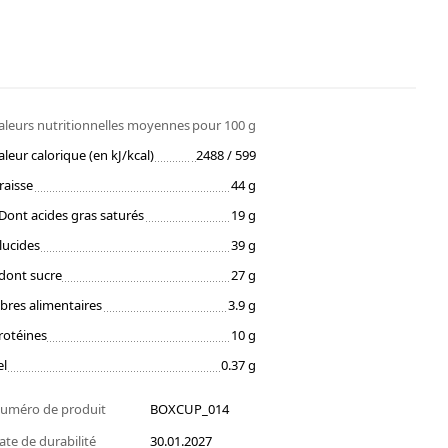
aleurs nutritionnelles moyennes
pour 100 g
aleur calorique (en kJ/kcal)
2488 / 599
raisse
44 g
Dont acides gras saturés
19 g
lucides
39 g
dont sucre
27 g
ibres alimentaires
3.9 g
rotéines
10 g
el
0.37 g
uméro de produit
BOXCUP_014
ate de durabilité
30.01.2027