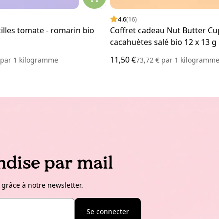
4.6
(16)
tilles tomate - romarin bio
Coffret cadeau Nut Butter Cu
cacahuètes salé bio 12 x 13 g
11,50 €
€
par
1 kilogramme
73,72 €
par
1 kilogramm
dise par mail
 grâce à notre newsletter.
Se connecter