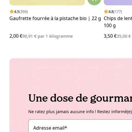
4.5
(359)
4.8
(177)
Gaufrette fourrée à la pistache bio | 22 g
Chips de len
100 g
2,00 €
3,50 €
90,91 €
par
1 kilogramme
35,00 
Une dose de gourman
Ne ratez plus jamais aucune info ! Restez informé(e)
Adresse email
*