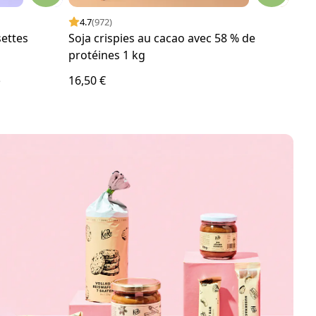
4.7
(972)
4.
settes
Soja crispies au cacao avec 58 % de
Soja
protéines 1 kg
16,50 €
22,0
e