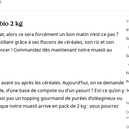
s
V
bio 2 kg
V
olat, alors ce sera forcément un bon matin n’est-ce pas ?
G
illant grâce à ses flocons de céréales, son riz et son
encer ! Commandez dès maintenant notre muesli au
G
F
P
lait avant ou après les céréales. Aujourd’hui, on se demande
e, d’une base de compote ou d’un yaourt ? Est-ce qu’on y
S
urquoi pas un topping gourmand de purées d’oléagineux ou
N
 que notre muesli arrive en pack de 2 kg : vous pourrez
D
m
O