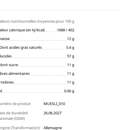
aleurs nutritionnelles moyennes
pour 100 g
aleur calorique (en kJ/kcal)
1688 / 402
raisse
12 g
Dont acides gras saturés
5.4 g
lucides
57 g
dont sucre
11 g
ibres alimentaires
11 g
rotéines
11 g
el
0.06 g
uméro de produit
MUESLI_010
ate de durabilité
26.06.2027
inimale (DDM)
rigine (Transformation)
Allemagne