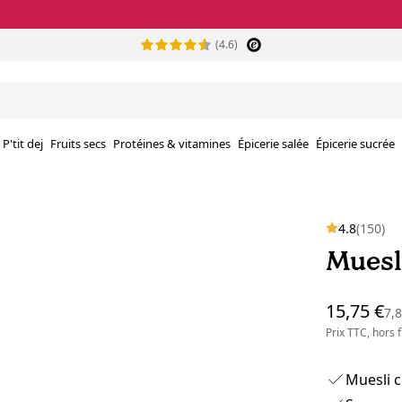
(4.6)
P'tit dej
Fruits secs
Protéines & vitamines
Épicerie salée
Épicerie sucrée
4.8
(150)
Muesli
15,75 €
7,
Prix TTC, hors
Muesli c