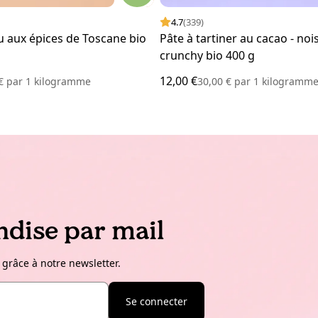
4.7
(339)
u aux épices de Toscane bio
Pâte à tartiner au cacao - noi
crunchy bio 400 g
12,00 €
 €
par
1 kilogramme
30,00 €
par
1 kilogramm
dise par mail
 grâce à notre newsletter.
Se connecter