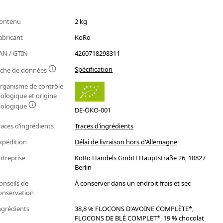
ontenu
2 kg
abricant
KoRo
AN / GTIN
4260718298311
Spécification
iche de données
rganisme de contrôle
iologique et origine
iologique
DE-ÖKO-001
races d’ingrédients
Traces d’ingrédients
xpédition
Délai de livraison hors d'Allemagne
ntreprise
KoRo Handels GmbH Hauptstraße 26, 10827
Berlin
onseils de
À conserver dans un endroit frais et sec
onservation
ngrédients
38,8 % FLOCONS D'AVOINE COMPLÈTE*,
FLOCONS DE BLÉ COMPLET*, 19 % chocolat