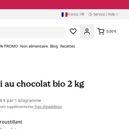
France
|
FR
Service / Aide
0,00 €
% PROMO
Non alimentaire
Blog
Recettes
 au chocolat bio 2 kg
88 €
par
1 kilogramme
 frais supplémentaires
frais d'expédition
roustillant