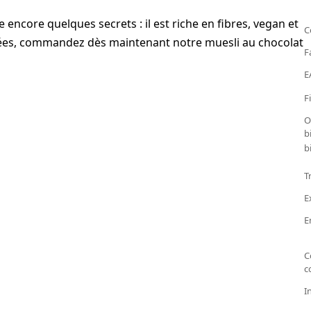
encore quelques secrets : il est riche en fibres, vegan et
C
atées, commandez dès maintenant notre muesli au chocolat
F
E
F
O
b
b
T
E
E
C
c
I