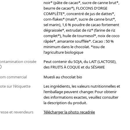
noir* (pâte de cacao*, sucre de canne brut*,
beurre de cacao*), FLOCONS D'ORGE
COMPLÈTE*, concentré de jus de dattes*,
corn-flakes* (maïs*, sucre de canne brut*,
sel marin), 1,6 % poudre de cacao fortement
dégraissée*, extrudat de riz* (farine de riz
complet*), huile de tournesol*, noix de coco
râpée*, amarante soufflée*. Cacao : 50 %
minimum dans le chocolat. *issu de
l'agriculture biologique
ontamination croisée
Peut contenir du SOJA, du LAIT (LACTOSE),
des FRUITS À COQUE et du SÉSAME
om commercial
Muesli au chocolat bio
ote sur l'étiquette
Les ingrédients, les valeurs nutritionnelles et
l'emballage peuvent changer. Pour obtenir
des informations exactes, veuillez consulter
la description du produit.
resse et revendeurs
Télécharger la photo recadrée