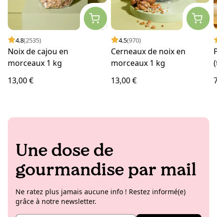
4.8
(2535)
4.5
(970)
Noix de cajou en
Cerneaux de noix en
morceaux 1 kg
morceaux 1 kg
(
13,00 €
13,00 €
Une dose de
gourmandise par mail
Ne ratez plus jamais aucune info ! Restez informé(e)
grâce à notre newsletter.