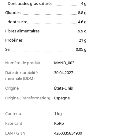
Dont acides gras saturés
4 g
Glucides
8.8 g
dont sucre
4.6 g
Fibres alimentaires
9.9 g
Protéines
21 g
Sel
0.05 g
Numéro de produit
MAND_003
Date de durabilité
30.04.2027
minimale (DDM)
Origine
États-Unis
Origine (Transformation)
Espagne
Contenu
1 kg
Fabricant
KoRo
EAN / GTIN
4260335834930