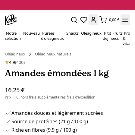
0,00 €
Notre
Nouveau
Purées
Snacks
Oléagineux
P'tit
Fruits
Proté
sélection
d'oléagineux
dej
secs
&
vitami
Oléagineux
Oléagineux naturels
4.9
(400)
Amandes émondées 1 kg
16,25 €
Prix TTC, hors frais supplémentaires
frais d'expédition
Amandes douces et légèrement sucrées
Source de protéines (21 g / 100 g)
Riche en fibres (9,9 g / 100 g)