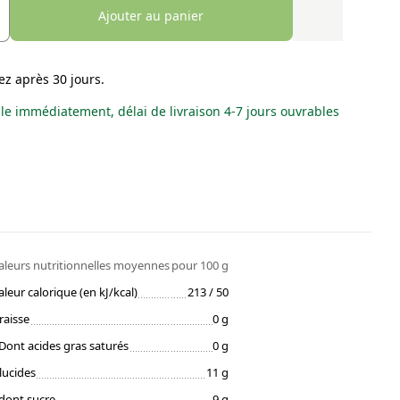
Ajouter au panier
ez après 30 jours.
le immédiatement, délai de livraison 4-7 jours ouvrables
aleurs nutritionnelles moyennes
pour 100 g
aleur calorique (en kJ/kcal)
213 / 50
raisse
0 g
Dont acides gras saturés
0 g
lucides
11 g
dont sucre
9 g