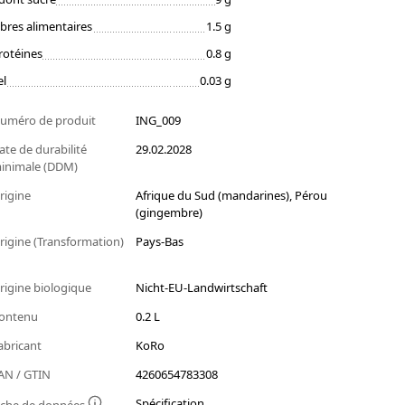
ibres alimentaires
1.5 g
rotéines
0.8 g
el
0.03 g
uméro de produit
ING_009
ate de durabilité
29.02.2028
inimale (DDM)
rigine
Afrique du Sud (mandarines), Pérou
(gingembre)
rigine (Transformation)
Pays-Bas
rigine biologique
Nicht-EU-Landwirtschaft
ontenu
0.2 L
abricant
KoRo
AN / GTIN
4260654783308
Spécification