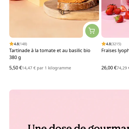
4.8
(148)
4.8
(3215)
Tartinade à la tomate et au basilic bio
Fraises lyop
380 g
5,50 €
26,00 €
14,47 €
par
1 kilogramme
74,29
Une dose de gourman