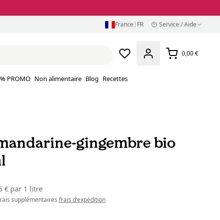
France
|
FR
Service / Aide
0,00 €
% PROMO
Non alimentaire
Blog
Recettes
mandarine-gingembre bio
l
5 €
par
1 litre
 frais supplémentaires
frais d'expédition