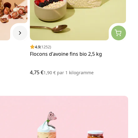
4.9
(1252)
4.
Flocons d'avoine fins bio 2,5 kg
Sho
4,75 €
3,50
1,90 €
par
1 kilogramme