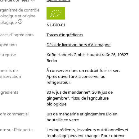
iche de données
rganisme de contrôle
iologique et origine
iologique
NL-BIO-01
races d’ingrédients
Traces d’ingrédients
xpédition
Délai de livraison hors d'Allemagne
ntreprise
KoRo Handels GmbH Hauptstraße 26, 10827
Berlin
onseils de
À conserver dans un endroit frais et sec.
onservation
Après ouverture, à conserver au
réfrigérateur.
ngrédients
80 % jus de mandarine*, 20 % jus de
gingembre*. *issu de l'agriculture
biologique
om commercial
Jus de mandarine et gingembre Bio en
bouteille en verre
ote sur l'étiquette
Les ingrédients, les valeurs nutritionnelles et
l'emballage peuvent changer. Pour obtenir