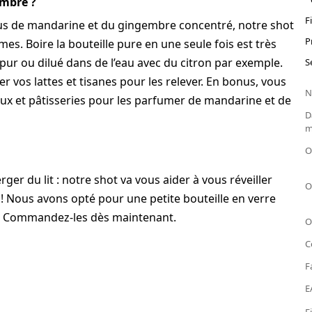
mbre ?
F
us de mandarine et du gingembre concentré, notre shot
P
mes. Boire la bouteille pure en une seule fois est très
 pur ou dilué dans de l’eau avec du citron par exemple.
S
vos lattes et tisanes pour les relever. En bonus, vous
N
ux et pâtisseries pour les parfumer de mandarine et de
D
m
O
rger du lit : notre shot va vous aider à vous réveiller
O
! Nous avons opté pour une petite bouteille en verre
12. Commandez-les dès maintenant.
O
C
F
E