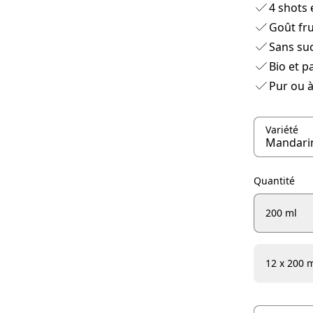
4 shots 
Goût fru
Sans suc
Bio et p
Pur ou à
Variété
Quantité
200 ml
12 x 200 