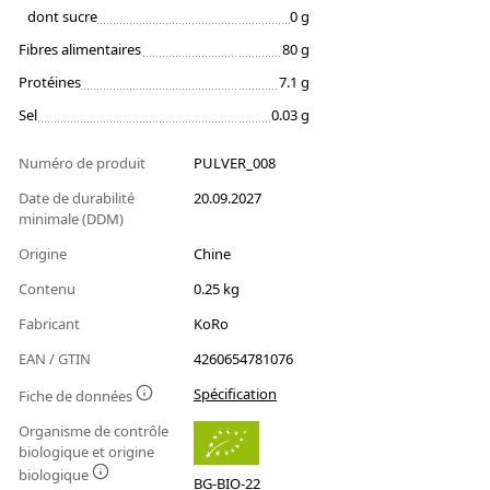
dont sucre
0 g
Fibres alimentaires
80 g
Protéines
7.1 g
Sel
0.03 g
Numéro de produit
PULVER_008
Date de durabilité
20.09.2027
minimale (DDM)
Origine
Chine
Contenu
0.25 kg
Fabricant
KoRo
EAN / GTIN
4260654781076
Spécification
Fiche de données
Organisme de contrôle
biologique et origine
biologique
BG-BIO-22