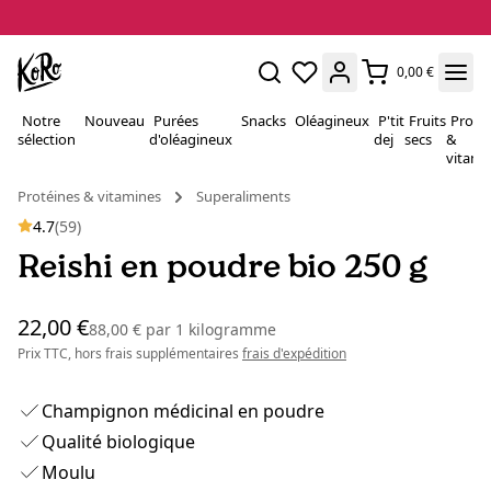
0,00 €
Notre
Nouveau
Purées
Snacks
Oléagineux
P'tit
Fruits
Proté
sélection
d'oléagineux
dej
secs
&
vitami
Protéines & vitamines
Superaliments
4.7
(59)
Reishi en poudre bio 250 g
22,00 €
88,00 €
par
1 kilogramme
Prix TTC, hors frais supplémentaires
frais d'expédition
Champignon médicinal en poudre
Qualité biologique
Moulu