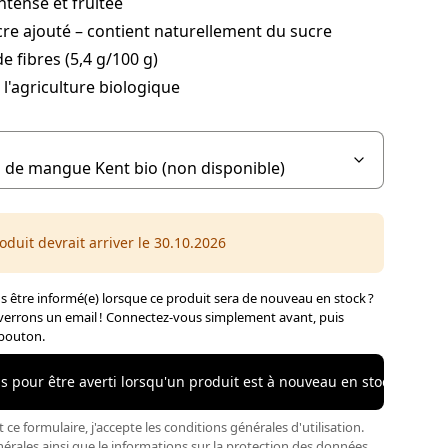
ntense et fruitée
re ajouté – contient naturellement du sucre
e fibres (5,4 g/100 g)
 l'agriculture biologique
oduit devrait arriver le 30.10.2026
 être informé(e) lorsque ce produit sera de nouveau en stock ?
errons un email ! Connectez-vous simplement avant, puis
 bouton.
 pour être averti lorsqu'un produit est à nouveau en stock
ce formulaire, j'accepte les conditions générales d'utilisation.
nérales
ainsi que le
informations sur la protection des données
.