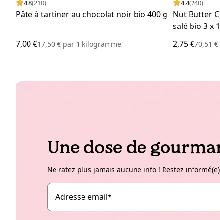
4.8
(210)
4.4
(240)
Pâte à tartiner au chocolat noir bio 400 g
Nut Butter 
salé bio 3 x 
7,00 €
2,75 €
17,50 €
par
1 kilogramme
70,51 
Une dose de gourman
Ne ratez plus jamais aucune info ! Restez informé(e)
Adresse email
*