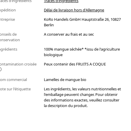
races d’ingrédients
Traces d’ingrédients
xpédition
Délai de livraison hors d'Allemagne
ntreprise
KoRo Handels GmbH Hauptstraße 26, 10827
Berlin
onseils de
A conserver au frais et au sec
onservation
ngrédients
100% mangue séchée* *issu de l'agriculture
biologique
ontamination croisée
Peux contenir des FRUITS A COQUE
om commercial
Lamelles de mangue bio
ote sur l'étiquette
Les ingrédients, les valeurs nutritionnelles et
l'emballage peuvent changer. Pour obtenir
des informations exactes, veuillez consulter
la description du produit.