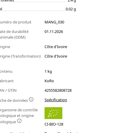
rotéines
2.4 g
el
0.02 g
uméro de produit
MANG_030
ate de durabilité
01.11.2026
inimale (DDM)
rigine
Côte d'Ivoire
rigine (Transformation)
Côte d'Ivoire
ontenu
1 kg
abricant
KoRo
AN / GTIN
4255582808728
Spécification
iche de données
rganisme de contrôle
iologique et origine
iologique
CI-BIO-128