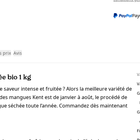
Pay
s prix
Avis
V
e bio 1 kg
V
aveur intense et fruitée ? Alors la meilleure variété de
G
des mangues Kent est de janvier à août, le procédé de
ngue séchée toute l’année. Commandez dès maintenant
G
F