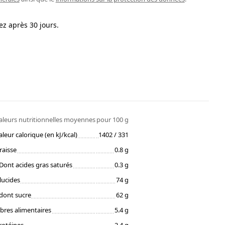
ez après 30 jours.
aleurs nutritionnelles moyennes
pour 100 g
aleur calorique (en kJ/kcal)
1402 / 331
raisse
0.8 g
Dont acides gras saturés
0.3 g
lucides
74 g
dont sucre
62 g
ibres alimentaires
5.4 g