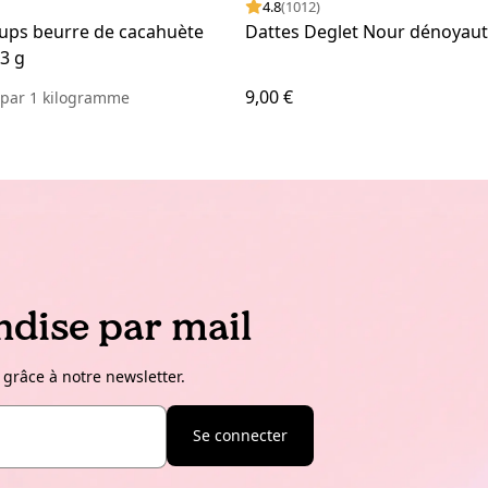
4.8
(1012)
Cups beurre de cacahuète
Dattes Deglet Nour dénoyaut
13 g
9,00 €
€
par
1 kilogramme
dise par mail
 grâce à notre newsletter.
Se connecter