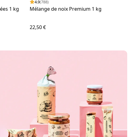
4.9
(788)
4.
ées 1 kg
Mélange de noix Premium 1 kg
Frai
22,50 €
26,0