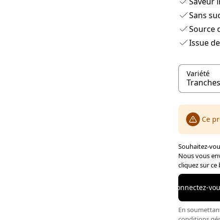
Saveur i
Sans suc
Source d
Issue de
Variété
Ce pr
Souhaitez-vous
Nous vous env
cliquez sur ce
Connectez-vous
En soumettant 
conditions gé