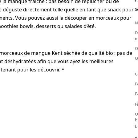
P
la mangue fraîche : pas besoin de l’éplucher ou de
déguste directement telle quelle en tant que snack pour
S
cements. Vous pouvez aussi la découper en morceaux pour
N
moothies bowls, desserts ou salades d’été.
D
m
O
 morceaux de mangue Kent séchée de qualité bio : pas de
O
nt déshydratées afin que vous ayez les meilleures
nant pour les découvrir. *
C
F
E
F
O
b
b