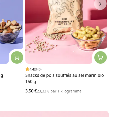
4.4
(340)
4.
kg
Snacks de pois soufflés au sel marin bio
Ama
150 g
3,50 €
17,5
23,33 €
par
1 kilogramme