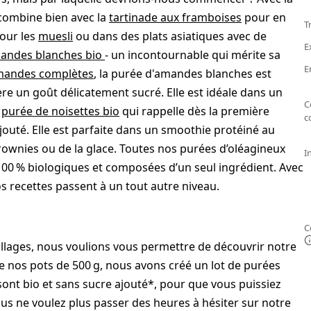
combine bien avec la
tartinade aux framboises
pour en
T
our les
muesli
ou dans des plats asiatiques avec de
E
andes blanches bio
- un incontournable qui mérite sa
E
mandes complètes
, la purée d'amandes blanches est
ère un goût délicatement sucré. Elle est idéale dans un
C
e
purée de noisettes bio
qui rappelle dès la première
c
ajouté. Elle est parfaite dans un smoothie protéiné au
ownies ou de la glace. Toutes nos purées d’oléagineux
I
100 % biologiques et composées d’un seul ingrédient. Avec
s recettes passent à un tout autre niveau.
C
lages, nous voulions vous permettre de découvrir notre
 nos pots de 500 g, nous avons créé un lot de purées
sont bio et sans sucre ajouté*, pour que vous puissiez
s ne voulez plus passer des heures à hésiter sur notre