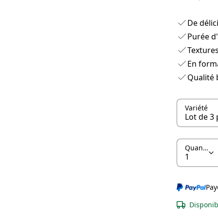
De délic
Purée d
Texture
En forma
Qualité 
Variété
Quantité
Pay
Disponib