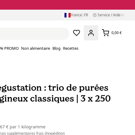
France
|
FR
Service / Aide
0,00 €
% PROMO
Non alimentaire
Blog
Recettes
gustation : trio de purées
gineux classiques | 3 x 250
,67 €
par
1 kilogramme
 frais supplémentaires
frais d'expédition