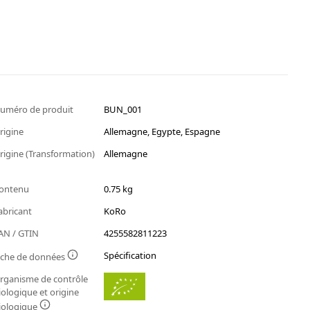
uméro de produit
BUN_001
rigine
Allemagne, Egypte, Espagne
rigine (Transformation)
Allemagne
ontenu
0.75 kg
abricant
KoRo
AN / GTIN
4255582811223
Spécification
iche de données
rganisme de contrôle
iologique et origine
iologique