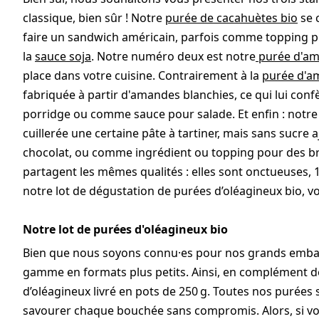
classique, bien sûr ! Notre
purée de cacahuètes bio
se 
faire un sandwich américain, parfois comme topping p
la
sauce soja
. Notre numéro deux est notre
purée d'am
place dans votre cuisine. Contrairement à la
purée d'a
fabriquée à partir d'amandes blanchies, ce qui lui conf
porridge ou comme sauce pour salade. Et enfin : notr
cuillerée une certaine pâte à tartiner, mais sans sucre 
chocolat, ou comme ingrédient ou topping pour des br
partagent les mêmes qualités : elles sont onctueuses, 
notre lot de dégustation de purées d’oléagineux bio, vo
Notre lot de purées d'oléagineux bio
Bien que nous soyons connu·es pour nos grands embal
gamme en formats plus petits. Ainsi, en complément de
d’oléagineux livré en pots de 250 g. Toutes nos purées 
savourer chaque bouchée sans compromis. Alors, si vou