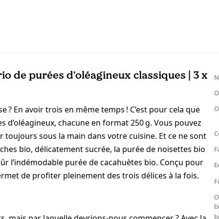
io de purées d'oléagineux classiques | 3 x
N
O
 ? En avoir trois en même temps ! C’est pour cela que
O
es d’oléagineux, chacune en format 250 g. Vous pouvez
C
ir toujours sous la main dans votre cuisine. Et ce ne sont
ches bio, délicatement sucrée, la purée de noisettes bio
F
 sûr l’indémodable purée de cacahuètes bio. Conçu pour
E
ermet de profiter pleinement des trois délices à la fois.
F
O
b
b
rs, mais par laquelle devrions-nous commencer ? Avec la