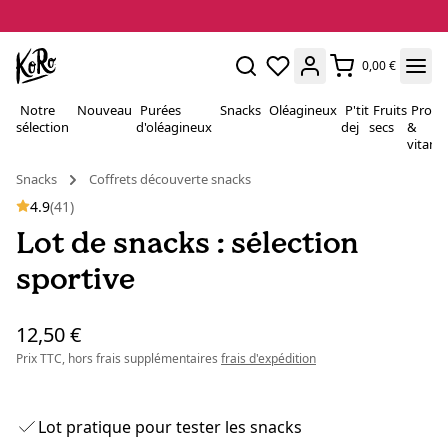
0,00 €
Notre
Nouveau
Purées
Snacks
Oléagineux
P'tit
Fruits
Proté
sélection
d'oléagineux
dej
secs
&
vitami
Snacks
Coffrets découverte snacks
4.9
(41)
Lot de snacks : sélection
sportive
12,50 €
Prix TTC, hors frais supplémentaires
frais d'expédition
Lot pratique pour tester les snacks