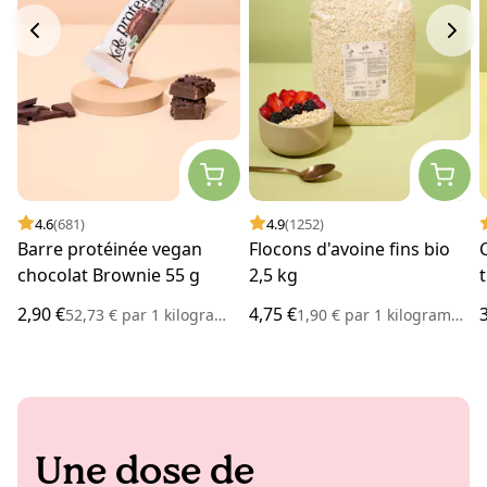
4.6
(681)
4.9
(1252)
Barre protéinée vegan
Flocons d'avoine fins bio
chocolat Brownie 55 g
2,5 kg
2,90 €
4,75 €
52,73 €
par
1 kilogramme
1,90 €
par
1 kilogramme
Une dose de