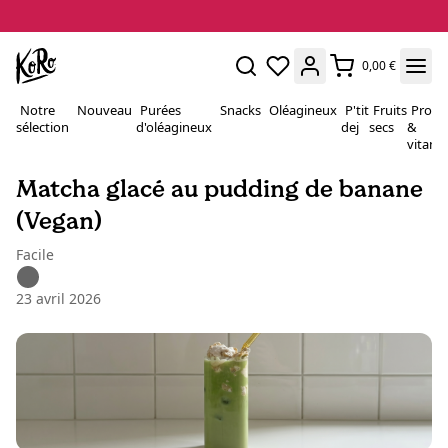
0,00 €
Notre
Nouveau
Purées
Snacks
Oléagineux
P'tit
Fruits
Proté
sélection
d'oléagineux
dej
secs
&
vitami
Matcha glacé au pudding de banane
(Vegan)
Facile
23 avril 2026