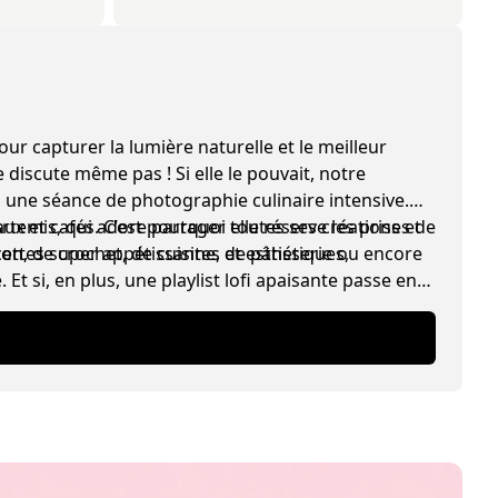
ur capturer la lumière naturelle et le meilleur
 discute même pas ! Si elle le pouvait, notre
 une séance de photographie culinaire intensive.
x et cafés. C’est pourquoi elle réserve les prises de
Artemis, qui adore partager toutes ses créations et
cettes super appétissantes et esthétiques,
on, de crochet, de cuisine, de pâtisserie ou encore
Et si, en plus, une playlist lofi apaisante passe en
nario de rêve pour elle.