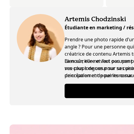
Artemis Chodzinski
Étudiante en marketing / ré
Prendre une photo rapide d’un 
angle ? Pour une personne qui v
créatrice de contenu Artemis 
Bien sûr, elle ne veut pas non 
La nourriture et l’art occupen
vue plus longues pour sa cuisi
ses coups de cœur sur ses propr
principalement pour les canau
de création et de peinture sur c
fond sonore et que des mèmes 