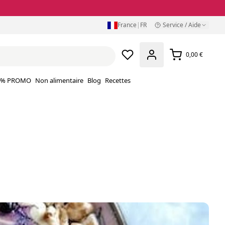
France
|
FR
Service / Aide
0,00 €
% PROMO
Non alimentaire
Blog
Recettes