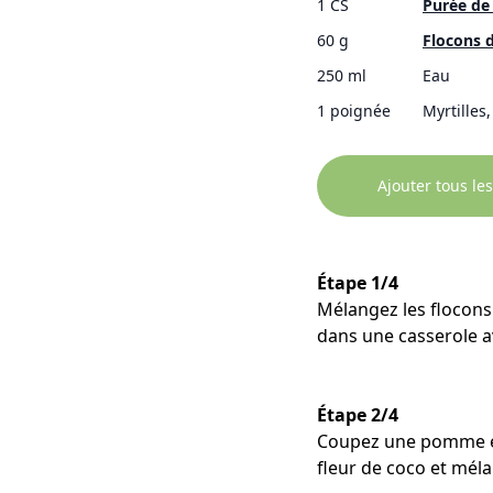
1 CS
Purée de
60 g
Flocons 
250 ml
Eau
1 poignée
Myrtilles
Ajouter tous les
Étape 1/4
Mélangez les flocons 
dans une casserole a
Étape 2/4
Coupez une pomme en 
fleur de coco et méla