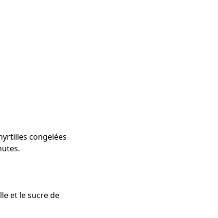
myrtilles congelées
nutes.
e et le sucre de