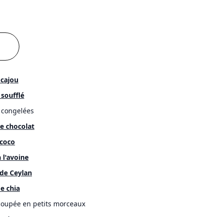
 cajou
 soufflé
, congelées
e chocolat
 coco
 l'avoine
 de Ceylan
e chia
oupée en petits morceaux