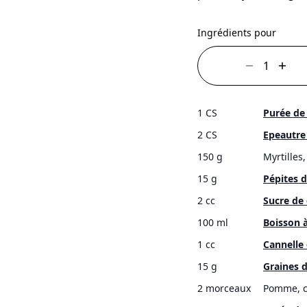
Ingrédients pour
1 CS
Purée de
2 CS
Epeautre
150 g
Myrtilles
15 g
Pépites d
2 cc
Sucre de
100 ml
Boisson à
1 cc
Cannelle
15 g
Graines d
2 morceaux
Pomme, c