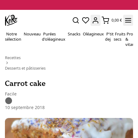
0,00 €
Notre
Nouveau
Purées
Snacks
Oléagineux
P'tit
Fruits
Proté
sélection
d'oléagineux
dej
secs
&
vitami
Recettes
Desserts et pâtisseries
Carrot cake
Facile
10 septembre 2018