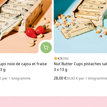
4.3
(204)
ups noix de cajou et fraise
Nut Butter Cups pistaches sal
13 g
3 x 13 g
28,00 €
 €
par
1 kilogramme
59,83 €
par
1 kilogramm