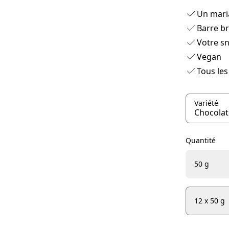
Un maria
Barre br
Votre sn
Vegan
Tous les
Variété
Quantité
50 g
12 x 50 g