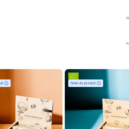
N
P
it
Note du produit