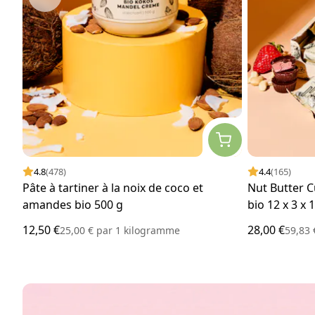
4.8
(478)
4.4
(165)
Pâte à tartiner à la noix de coco et
Nut Butter C
amandes bio 500 g
bio 12 x 3 x 
12,50 €
28,00 €
25,00 €
par
1 kilogramme
59,83