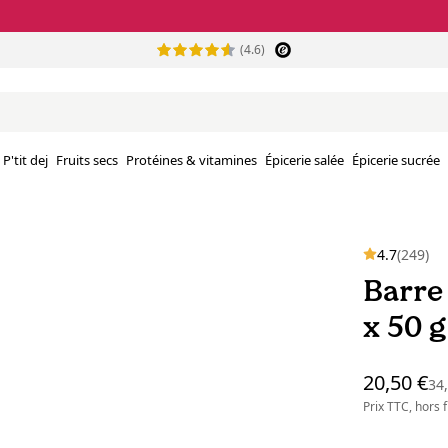
(4.6)
P'tit dej
Fruits secs
Protéines & vitamines
Épicerie salée
Épicerie sucrée
4.7
(249)
Barre
x 50 g
20,50 €
34
Prix TTC, hors