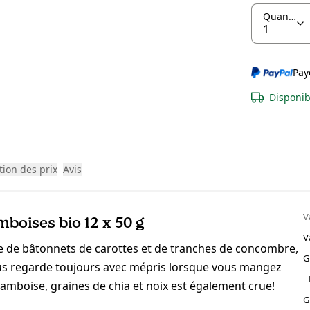
Quantité
Pay
Disponib
tion des prix
Avis
V
boises bio 12 x 50 g
V
e de bâtonnets de carottes et de tranches de concombre,
G
ous regarde toujours avec mépris lorsque vous mangez
framboise, graines de chia et noix est également crue!
G