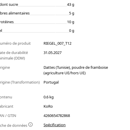
dont sucre
43 g
ibres alimentaires
5 g
rotéines
10 g
el
0 g
uméro de produit
RIEGEL_007_T12
ate de durabilité
31.05.2027
inimale (DDM)
rigine
Dattes (Tunisie), poudre de framboise
(agriculture UE/hors UE)
rigine (Transformation)
Portugal
ontenu
0.6 kg
abricant
KoRo
AN / GTIN
4260654782868
Spécification
iche de données