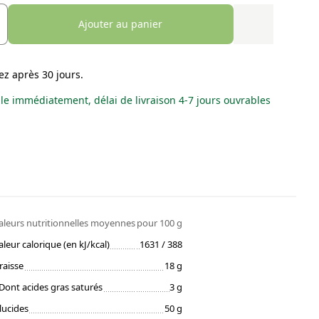
Ajouter au panier
ez après 30 jours.
le immédiatement, délai de livraison 4-7 jours ouvrables
aleurs nutritionnelles moyennes
pour 100 g
aleur calorique (en kJ/kcal)
1631 / 388
raisse
18 g
Dont acides gras saturés
3 g
lucides
50 g