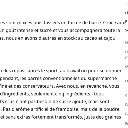
F
P
lles sont mixées puis tassées en forme de barre. Grâce aux
 un goût intense et sucré et vous accompagnera toute la
S
es, nous en avons d'autres en stock: au
cacao
et
cajou
,
N
D
m
O
e les repas : après le sport, au travail ou pour se donner
ependant, les barres conventionnelles du supermarché
O
iné et des conservateurs. Avec nous, en revanche, vous
d'ingrédients, seulement cinq ingrédients - tous
C
s crus n'ont pas besoin de sucre ajouté, mais sont
F
. Pas d'arôme artificiel de framboise, mais de la poudre
E
 et sans extras fortement transformés, juste des graines
F