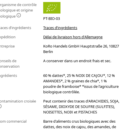
rganisme de contrôle
iologique et origine
iologique
PT-BIO-03
races d’ingrédients
Traces d’ingrédients
xpédition
Délai de livraison hors d'Allemagne
ntreprise
KoRo Handels GmbH Hauptstraße 26, 10827
Berlin
onseils de
A conserver dans un endroit frais et sec.
onservation
ngrédients
60 % dattes*, 25 % NOIX DE CAJOU*, 12 %
AMANDES*, 2 % graines de chia*, 1 %
poudre de framboise* *issus de l'agriculture
biologique contrôlée.
ontamination croisée
Peut contenir des traces d'ARACHIDES, SOJA,
SÉSAME, DIOXYDE DE SOUFRE (SULFITES),
NOISETTES, NOIX et PISTACHES
om commercial
Barre d'aliments crus biologiques avec des
dattes, des noix de cajou, des amandes, de