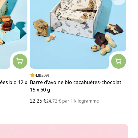
4.8
(209)
4.
ées bio 12 x
Barre d'avoine bio cacahuètes-chocolat
Grai
15 x 60 g
22,25 €
13,0
e
24,72 €
par
1 kilogramme