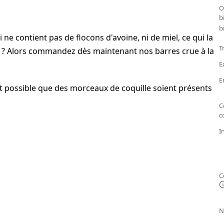
O
b
b
 ne contient pas de flocons d'avoine, ni de miel, ce qui la
T
 ? Alors commandez dès maintenant nos barres crue à la
E
E
st possible que des morceaux de coquille soient présents
C
c
I
C
N