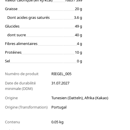
Valeur calorique (en kJ/kcal)
1683 / 399
Graisse
20 g
Dont acides gras saturés
3.6 g
Glucides
49 g
dont sucre
40 g
Fibres alimentaires
4 g
Protéines
10 g
Sel
0 g
Numéro de produit
RIEGEL_005
Date de durabilité
31.07.2027
minimale (DDM)
Origine
Tunesien (Datteln), Afrika (Kakao)
Origine (Transformation)
Portugal
Contenu
0.05 kg