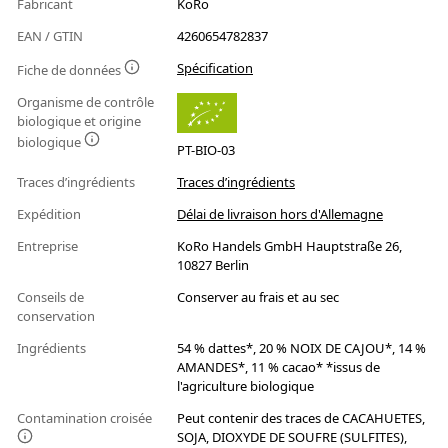
Fabricant
KoRo
EAN / GTIN
4260654782837
Spécification
Fiche de données
Organisme de contrôle
biologique et origine
biologique
PT-BIO-03
Traces d’ingrédients
Traces d’ingrédients
Expédition
Délai de livraison hors d'Allemagne
Entreprise
KoRo Handels GmbH Hauptstraße 26,
10827 Berlin
Conseils de
Conserver au frais et au sec
conservation
Ingrédients
54 % dattes*, 20 % NOIX DE CAJOU*, 14 %
AMANDES*, 11 % cacao* *issus de
l'agriculture biologique
Contamination croisée
Peut contenir des traces de CACAHUETES,
SOJA, DIOXYDE DE SOUFRE (SULFITES),