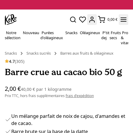
0,00 €
Notre
Nouveau
Purées
Snacks
Oléagineux
P'tit
Fruits
Proté
sélection
d'oléagineux
dej
secs
&
vitami
Snacks
Snacks sucrés
Barres aux fruits & oléagineux
4.7
(305)
Barre crue au cacao bio 50 g
2,00 €
40,00 €
par
1 kilogramme
Prix TTC, hors frais supplémentaires
frais d'expédition
Un mélange parfait de noix de cajou, d'amandes et
de cacao.
Barre brute sur la base de la datte