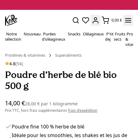
0,00 €
Notre
Nouveau
Purées
Snacks
Oléagineux
P'tit
Fruits
Proté
sélection
d'oléagineux
dej
secs
&
vitami
Protéines & vitamines
Superaliments
4.8
(54)
Poudre d’herbe de blé bio
500 g
14,00 €
28,00 €
par
1 kilogramme
Prix TTC, hors frais supplémentaires
frais d'expédition
Poudre fine 100 % herbe de blé
Idéale pour les smoothies, les shakes et les jus de