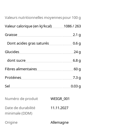
Valeurs nutritionnelles moyennes
pour 100 g
Valeur calorique (en kJ/kcal)
1086 / 263
Graisse
2.1 g
Dont acides gras saturés
0.6 g
Glucides
24 g
dont sucre
6.8 g
Fibres alimentaires
60 g
Protéines
7.3 g
Sel
0.03 g
Numéro de produit
WEIGR_001
Date de durabilité
11.11.2027
minimale (DDM)
Origine
Allemagne