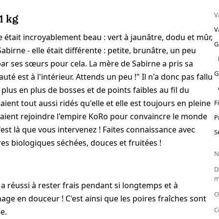
V
1 kg
V
e était incroyablement beau : vert à jaunâtre, dodu et mûr,
G
rne - elle était différente : petite, brunâtre, un peu
ée par ses sœurs pour cela. La mère de Sabirne a pris sa
G
uté est à l'intérieur. Attends un peu !" Il n'a donc pas fallu
us en plus de bosses et de points faibles au fil du
ent tout aussi ridés qu'elle et elle est toujours en pleine
F
oulaient rejoindre l'empire KoRo pour convaincre le monde
P
c'est là que vous intervenez ! Faites connaissance avec
S
es biologiques séchées, douces et fruitées !
N
D
m
éussi à rester frais pendant si longtemps et à
O
age en douceur ! C'est ainsi que les poires fraîches sont
C
e.