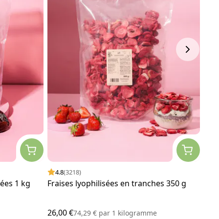
4.8
(3218)
4.
ées 1 kg
Fraises lyophilisées en tranches 350 g
Myrt
26,00 €
34,5
74,29 €
par
1 kilogramme