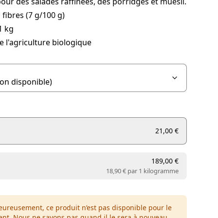
pour des salades raffinées, des porridges et muesli.
 fibres (7 g/100 g)
1 kg
e l'agriculture biologique
21,00 €
189,00 €
18,90 € par
1 kilogramme
ureusement, ce produit n’est pas disponible pour le
t. Nous ne savons pas quand il le sera à nouveau,