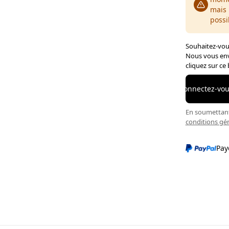
mais 
possi
Souhaitez-vous
Nous vous env
cliquez sur ce
Connectez-vous
En soumettant 
conditions gé
Pay