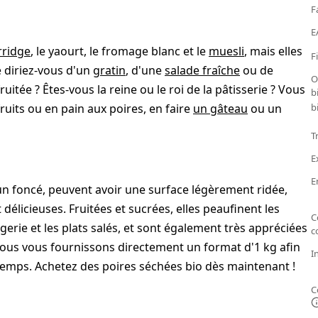
F
E
rridge
, le yaourt, le fromage blanc et le
muesli
, mais elles
F
e diriez-vous d'un
gratin
, d'une
salade fraîche
ou de
O
uitée ? Êtes-vous la reine ou le roi de la pâtisserie ? Vous
b
uits ou en pain aux poires, en faire
un gâteau
ou un
b
T
E
E
un foncé, peuvent avoir une surface légèrement ridée,
délicieuses. Fruitées et sucrées, elles peaufinent les
C
gerie et les plats salés, et sont également très appréciées
c
Nous vous fournissons directement un format d'1 kg afin
I
emps. Achetez des poires séchées bio dès maintenant !
C