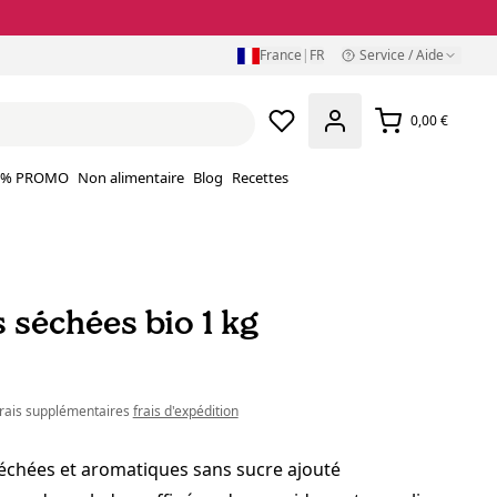
France
|
FR
Service / Aide
0,00 €
% PROMO
Non alimentaire
Blog
Recettes
 séchées bio 1 kg
 frais supplémentaires
frais d'expédition
échées et aromatiques sans sucre ajouté