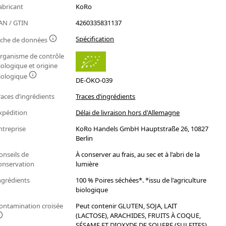
abricant
KoRo
AN / GTIN
4260335831137
Spécification
iche de données
rganisme de contrôle
iologique et origine
iologique
DE-ÖKO-039
races d’ingrédients
Traces d’ingrédients
xpédition
Délai de livraison hors d'Allemagne
ntreprise
KoRo Handels GmbH Hauptstraße 26, 10827
Berlin
onseils de
À conserver au frais, au sec et à l'abri de la
onservation
lumière
ngrédients
100 % Poires séchées*. *issu de l'agriculture
biologique
ontamination croisée
Peut contenir GLUTEN, SOJA, LAIT
(LACTOSE), ARACHIDES, FRUITS À COQUE,
SÉSAME ET DIOXYDE DE SOUFRE (SULFITES)