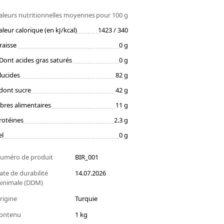
aleurs nutritionnelles moyennes
pour 100 g
aleur calorique (en kJ/kcal)
1423 / 340
raisse
0 g
Dont acides gras saturés
0 g
lucides
82 g
dont sucre
42 g
ibres alimentaires
11 g
rotéines
2.3 g
el
0 g
uméro de produit
BIR_001
ate de durabilité
14.07.2026
inimale (DDM)
rigine
Turquie
ontenu
1 kg