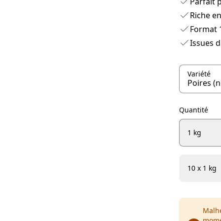
Parfait 
Riche en
Format 
Issues d
Variété
Quantité
1 kg
10 x 1 kg
Malhe
momen