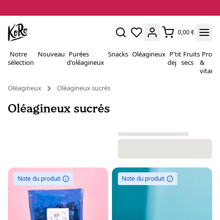
0,00 €
Notre
Nouveau
Purées
Snacks
Oléagineux
P'tit
Fruits
Proté
sélection
d'oléagineux
dej
secs
&
vitami
Oléagineux
Oléagineux sucrés
Oléagineux sucrés
Note du produit
Note du produit