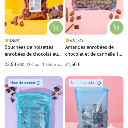
4.9
(85)
4.8
(147)
Bouchées de noisettes
Amandes enrobées de
enrobées de chocolat au
chocolat et de cannelle 1
lait entier 750 g
kg
22,50 €
21,50 €
30,00 €
par
1 kilogramme
Note du produit
Note du produit