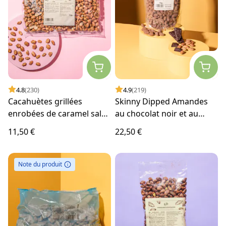
4.8
(230)
4.9
(219)
Cacahuètes grillées
Skinny Dipped Amandes
enrobées de caramel salé
au chocolat noir et au
1 kg
cacao 1 kg
11,50 €
22,50 €
Note du produit