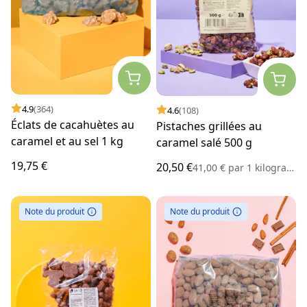
4.9
(364)
4.6
(108)
Éclats de cacahuètes au
Pistaches grillées au
caramel et au sel 1 kg
caramel salé 500 g
19,75 €
20,50 €
41,00 €
par
1 kilogramme
Note du produit
Note du produit