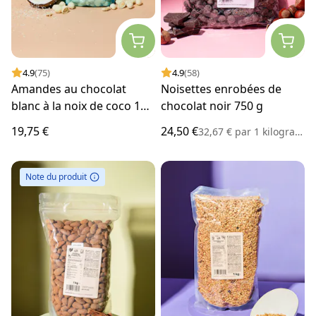
4.9
(75)
4.9
(58)
Amandes au chocolat
Noisettes enrobées de
blanc à la noix de coco 1
chocolat noir 750 g
kg
19,75 €
24,50 €
32,67 €
par
1 kilogramme
Note du produit