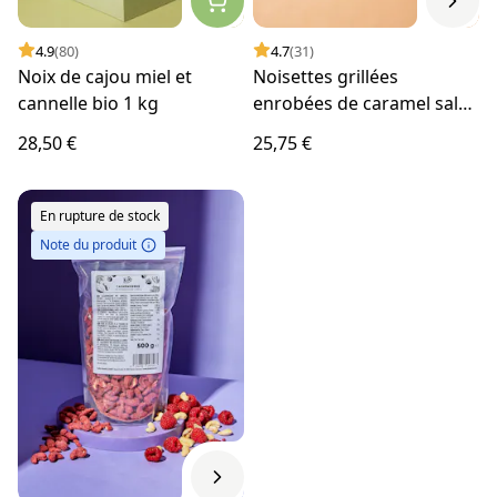
4.9
(80)
4.7
(31)
Noix de cajou miel et
Noisettes grillées
cannelle bio 1 kg
enrobées de caramel salé
1 kg
28,50 €
25,75 €
En rupture de stock
Note du produit