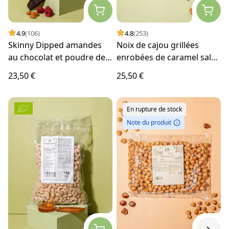
4.9
(106)
4.8
(253)
Skinny Dipped amandes
Noix de cajou grillées
au chocolat et poudre de
enrobées de caramel salé
framboises 1 kg
1 kg
23,50 €
25,50 €
En rupture de stock
Note du produit