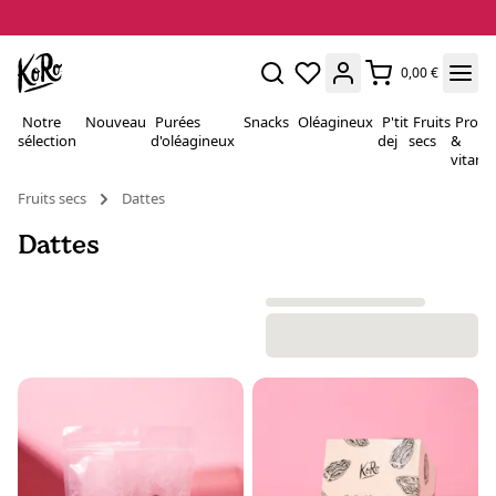
0,00 €
Notre
Nouveau
Purées
Snacks
Oléagineux
P'tit
Fruits
Proté
sélection
d'oléagineux
dej
secs
&
vitami
Fruits secs
Dattes
Dattes