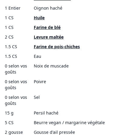
1 Entier
Oignon haché
1 CS
Huile
1 CS
Farine de blé
2 CS
Levure maltée
1.5 CS
Farine de pois-chiches
1.5 CS
Eau
0 selon vos
Noix de muscade
goûts
0 selon vos
Poivre
goûts
0 selon vos
Sel
goûts
15 g
Persil haché
5 CS
Beurre vegan / margarine végétale
2 gousse
Gousse d'ail pressée