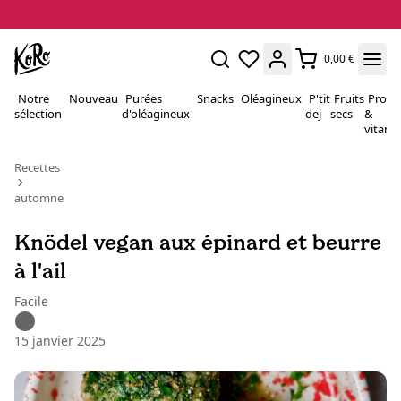
0,00 €
Notre
Nouveau
Purées
Snacks
Oléagineux
P'tit
Fruits
Proté
sélection
d'oléagineux
dej
secs
&
vitami
Recettes
automne
Knödel vegan aux épinard et beurre
à l'ail
Facile
15 janvier 2025