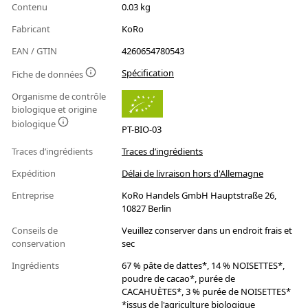
Contenu
0.03 kg
Fabricant
KoRo
EAN / GTIN
4260654780543
Spécification
Fiche de données
Organisme de contrôle
biologique et origine
biologique
PT-BIO-03
Traces d’ingrédients
Traces d’ingrédients
Expédition
Délai de livraison hors d'Allemagne
Entreprise
KoRo Handels GmbH Hauptstraße 26,
10827 Berlin
Conseils de
Veuillez conserver dans un endroit frais et
conservation
sec
Ingrédients
67 % pâte de dattes*, 14 % NOISETTES*,
poudre de cacao*, purée de
CACAHUÈTES*, 3 % purée de NOISETTES*
*issus de l'agriculture biologique