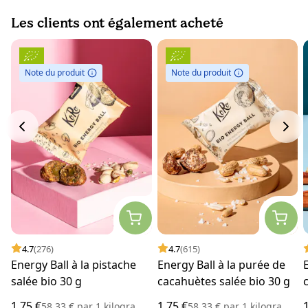
Les clients ont également acheté
Note du produit
Note du produit
4.7
(276)
4.7
(615)
Energy Ball à la pistache
Energy Ball à la purée de
salée bio 30 g
cacahuètes salée bio 30 g
1,75 €
1,75 €
58,33 €
par
1 kilogramme
58,33 €
par
1 kilogramme