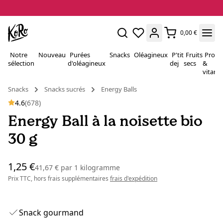
0,00 €
Notre
Nouveau
Purées
Snacks
Oléagineux
P'tit
Fruits
Proté
sélection
d'oléagineux
dej
secs
&
vitami
Snacks
Snacks sucrés
Energy Balls
4.6
(678)
Energy Ball à la noisette bio
30 g
1,25 €
41,67 €
par
1 kilogramme
Prix TTC, hors frais supplémentaires
frais d'expédition
Snack gourmand