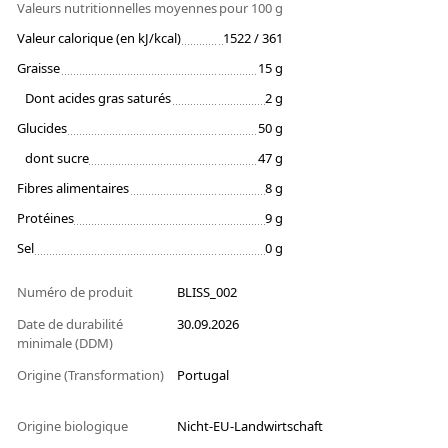
Valeurs nutritionnelles moyennes
pour 100 g
Valeur calorique (en kJ/kcal)
1522 / 361
Graisse
15 g
Dont acides gras saturés
2 g
Glucides
50 g
dont sucre
47 g
Fibres alimentaires
8 g
Protéines
9 g
Sel
0 g
Numéro de produit
BLISS_002
Date de durabilité
30.09.2026
minimale (DDM)
Origine (Transformation)
Portugal
Origine biologique
Nicht-EU-Landwirtschaft