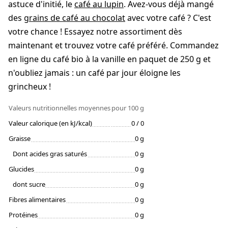
astuce d'initié, le
café au lupin
. Avez-vous déjà mangé
des
grains de café au chocolat
avec votre café ? C'est
votre chance ! Essayez notre assortiment dès
maintenant et trouvez votre café préféré. Commandez
en ligne du café bio à la vanille en paquet de 250 g et
n'oubliez jamais : un café par jour éloigne les
grincheux !
Valeurs nutritionnelles moyennes
pour 100 g
Valeur calorique (en kJ/kcal)
0 / 0
Graisse
0 g
Dont acides gras saturés
0 g
Glucides
0 g
dont sucre
0 g
Fibres alimentaires
0 g
Protéines
0 g