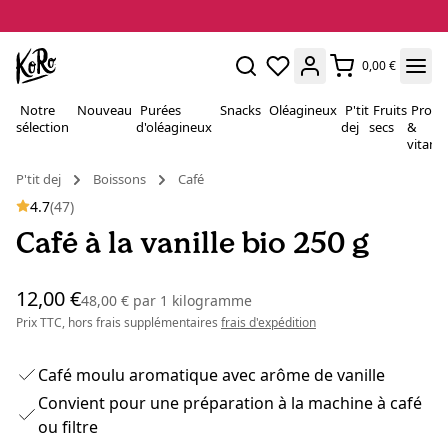
0,00 €
Notre
Nouveau
Purées
Snacks
Oléagineux
P'tit
Fruits
Proté
sélection
d'oléagineux
dej
secs
&
vitami
P'tit dej
Boissons
Café
4.7
(47)
Café à la vanille bio 250 g
12,00 €
48,00 €
par
1 kilogramme
Prix TTC, hors frais supplémentaires
frais d'expédition
Café moulu aromatique avec arôme de vanille
Convient pour une préparation à la machine à café
ou filtre