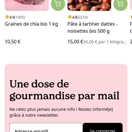
4.9
(1405)
4.8
(2216)
Graines de chia bio 1 kg
Pâte à tartiner dattes -
noisettes bio 500 g
10,50 €
15,00 €
30,00 €
par
1 kilogramme
Une dose de
gourmandise par mail
Ne ratez plus jamais aucune info ! Restez informé(e)
grâce à notre newsletter.
Adresse email
*
Se connecter