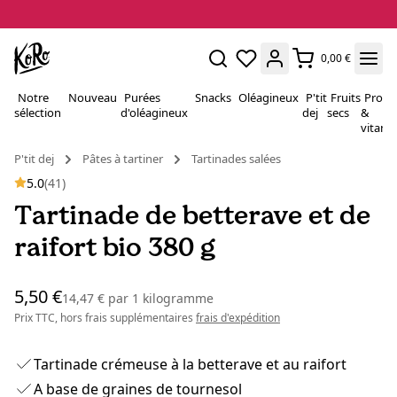
0,00 €
Notre
Nouveau
Purées
Snacks
Oléagineux
P'tit
Fruits
Proté
sélection
d'oléagineux
dej
secs
&
vitami
P'tit dej
Pâtes à tartiner
Tartinades salées
5.0
(41)
Tartinade de betterave et de
raifort bio 380 g
5,50 €
14,47 €
par
1 kilogramme
Prix TTC, hors frais supplémentaires
frais d'expédition
Tartinade crémeuse à la betterave et au raifort
A base de graines de tournesol