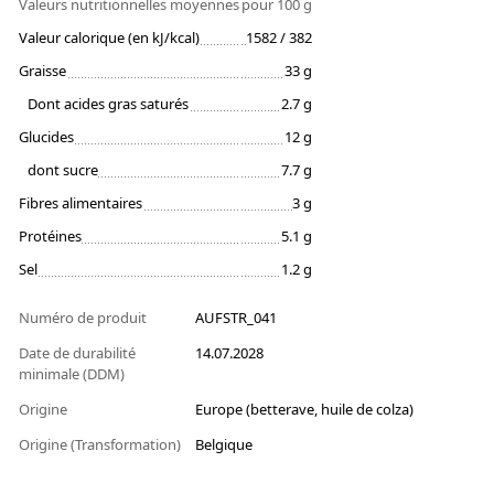
Valeurs nutritionnelles moyennes
pour 100 g
Valeur calorique (en kJ/kcal)
1582 / 382
Graisse
33 g
Dont acides gras saturés
2.7 g
Glucides
12 g
dont sucre
7.7 g
Fibres alimentaires
3 g
Protéines
5.1 g
Sel
1.2 g
Numéro de produit
AUFSTR_041
Date de durabilité
14.07.2028
minimale (DDM)
Origine
Europe (betterave, huile de colza)
Origine (Transformation)
Belgique