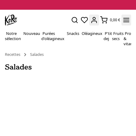
0,00 €
Notre
Nouveau
Purées
Snacks
Oléagineux
P'tit
Fruits
Proté
sélection
d'oléagineux
dej
secs
&
vitami
Recettes
Salades
Salades