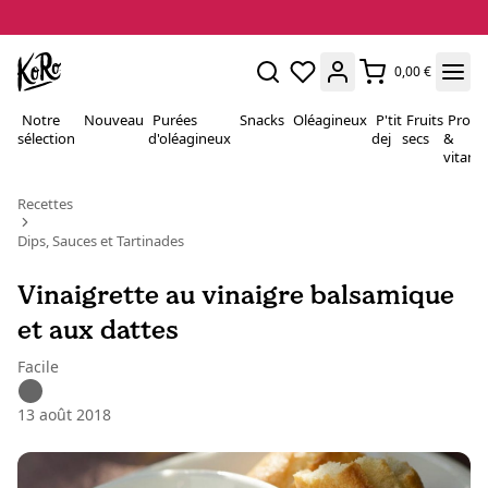
0,00 €
Notre
Nouveau
Purées
Snacks
Oléagineux
P'tit
Fruits
Proté
sélection
d'oléagineux
dej
secs
&
vitami
Recettes
Dips, Sauces et Tartinades
Vinaigrette au vinaigre balsamique
et aux dattes
Facile
13 août 2018