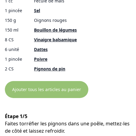
1 cc
Fécule de maïs
1 pincée
Sel
150 g
Oignons rouges
150 ml
Bouillon de légumes
8 CS
Vinaigre balsamique
6 unité
Dattes
1 pincée
Poivre
2 CS
Pignons de pin
Ajouter tous les articles au panier
Étape 1/5
Faites torréfier les pignons dans une poêle, mettez-les
de côté et laissez refroidir.