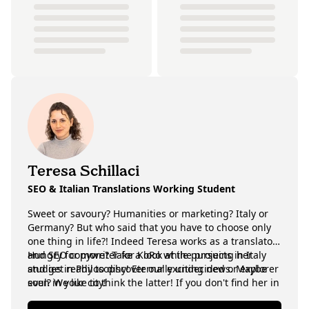
Teresa Schillaci
SEO & Italian Translations Working Student
Sweet or savoury? Humanities or marketing? Italy or
Germany? But who said that you have to choose only
one thing in life?! Indeed Teresa works as a translator
and SEO copywriter for KoRo while pursuing her
Hungry for more? Take a look at the projects in Italy
studies in Philosophy! Eternally undecided or explorer
and get ready to discover our exciting news. Maybe
soul? We like to think the latter! If you don't find her in
even in your city!
front of the computer studying or working on some