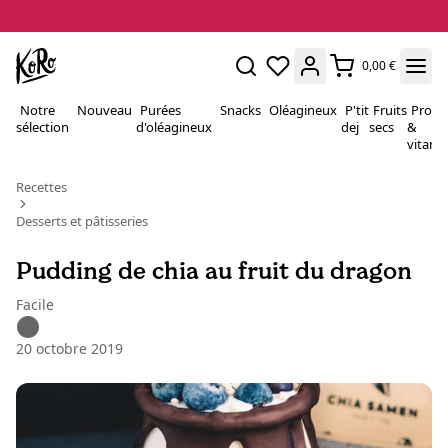
0,00 €
Notre
Nouveau
Purées
Snacks
Oléagineux
P'tit
Fruits
Proté
sélection
d'oléagineux
dej
secs
&
vitami
Recettes
Desserts et pâtisseries
Pudding de chia au fruit du dragon
Facile
20 octobre 2019