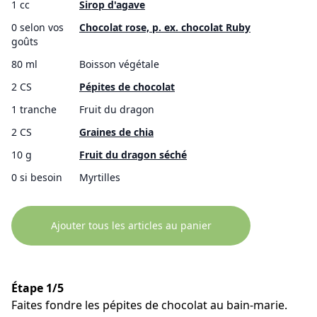
1 cc
Sirop d'agave
0 selon vos
Chocolat rose, p. ex. chocolat Ruby
goûts
80 ml
Boisson végétale
2 CS
Pépites de chocolat
1 tranche
Fruit du dragon
2 CS
Graines de chia
10 g
Fruit du dragon séché
0 si besoin
Myrtilles
Ajouter tous les articles au panier
Étape 1/5
Faites fondre les pépites de chocolat au bain-marie.