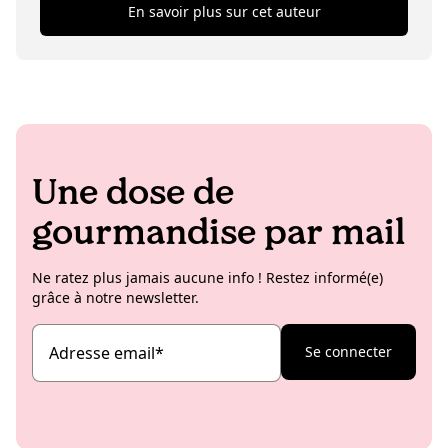
KoRo content, then Teresa is probably visiting her
En savoir plus sur cet auteur
friends scattered around the world. She loves high-
altitude treks but also walks by the sea... While she
decides whether she prefers the first or the second
(this could take years) she writes for the blog,
especially about KoRo's projects and news in Italy!
Une dose de
gourmandise par mail
Ne ratez plus jamais aucune info ! Restez informé(e)
grâce à notre newsletter.
Adresse email
*
Se connecter